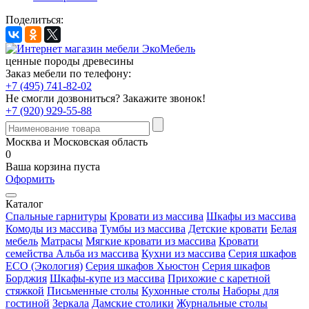
Поделиться:
ценные породы древесины
Заказ мебели по телефону:
+7 (495) 741-82-02
Не смогли дозвониться?
Закажите звонок!
+7 (920) 929-55-88
Москва и Московская область
0
Ваша корзина пуста
Оформить
Каталог
Спальные гарнитуры
Кровати из массива
Шкафы из массива
Комоды из массива
Тумбы из массива
Детские кровати
Белая
мебель
Матрасы
Мягкие кровати из массива
Кровати
семейства Альба из массива
Кухни из массива
Серия шкафов
ECO (Экология)
Серия шкафов Хьюстон
Серия шкафов
Борджия
Шкафы-купе из массива
Прихожие с каретной
стяжкой
Письменные столы
Кухонные столы
Наборы для
гостиной
Зеркала
Дамские столики
Журнальные столы