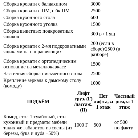
Сборка кровати с балдахином
3000
Сборка кровати с ПМ, с бк ПМ
2500
Сборка кухонного стола
600
Сборка кухонного уголка
1500
Сборка выкатных подкроватных
300 р / 1 ящ
ящиков
200 (если в
Сборка кровати с 2-мя подкроватными
сборе)/2500 (в
ящиками на направляющих
разборе)
Сборка кровати с ортопедическим
1500
основание на металлокаркасе
Частичная сборка письменного стола
2500
Крепление зеркала к дамскому столу
1000
(комоду)
Лифт
Нет
Частный
груз. (Г)
ПОДЪЁМ
лифта,за
дом,за 1
/пассаж.
1 этаж
этаж
(П)
Комод, стол 1 тумбовый, стол
кухонный и предметы мебели
от 500 +
1000 Г
500
таких же габаритов из сосны (из
по факту
березы, бука и дуба +50%)