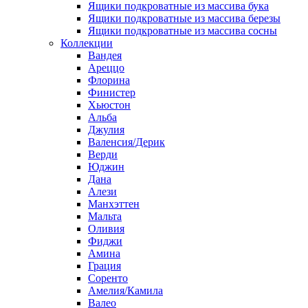
Ящики подкроватные из массива бука
Ящики подкроватные из массива березы
Ящики подкроватные из массива сосны
Коллекции
Вандея
Ареццо
Флорина
Финистер
Хьюстон
Альба
Джулия
Валенсия/Дерик
Верди
Юджин
Дана
Алези
Манхэттен
Мальта
Оливия
Фиджи
Амина
Грация
Соренто
Амелия/Камила
Валео