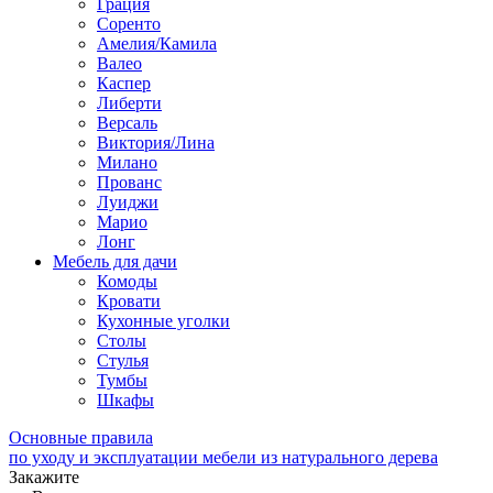
Грация
Соренто
Амелия/Камила
Валео
Каспер
Либерти
Версаль
Виктория/Лина
Милано
Прованс
Луиджи
Марио
Лонг
Мебель для дачи
Комоды
Кровати
Кухонные уголки
Столы
Стулья
Тумбы
Шкафы
Основные правила
по уходу и эксплуатации мебели из натурального дерева
Закажите