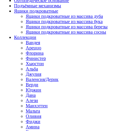
Ортопедическое основание
Подъёмные механизмы
Ящики подкроватные
Ящики подкроватные из массива дуба
Ящики подкроватные из массива бука
Ящики подкроватные из массива березы
Ящики подкроватные из массива сосны
Коллекции
Вандея
Ареццо
Флорина
Финистер
Хьюстон
Альба
Джулия
Валенсия/Дерик
Верди
Юджин
Дана
Алези
Манхэттен
Мальта
Оливия
Фиджи
Амина