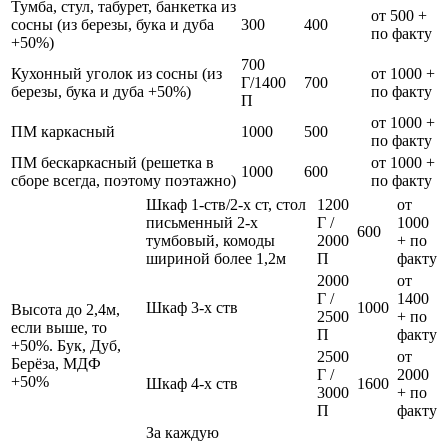
Тумба, стул, табурет, банкетка из
от 500 +
сосны (из березы, бука и дуба
300
400
по факту
+50%)
700
Кухонный уголок из сосны (из
от 1000 +
Г/1400
700
березы, бука и дуба +50%)
по факту
П
от 1000 +
ПМ каркасный
1000
500
по факту
ПМ бескаркасный (решетка в
от 1000 +
1000
600
сборе всегда, поэтому поэтажно)
по факту
Шкаф 1-ств/2-х ст, стол
1200
от
письменный 2-х
Г /
1000
600
тумбовый, комоды
2000
+ по
шириной более 1,2м
П
факту
2000
от
Г /
1400
Шкаф 3-х ств
1000
Высота до 2,4м,
2500
+ по
если выше, то
П
факту
+50%. Бук, Дуб,
2500
от
Берёза, МДФ
Г /
2000
+50%
Шкаф 4-х ств
1600
3000
+ по
П
факту
За каждую