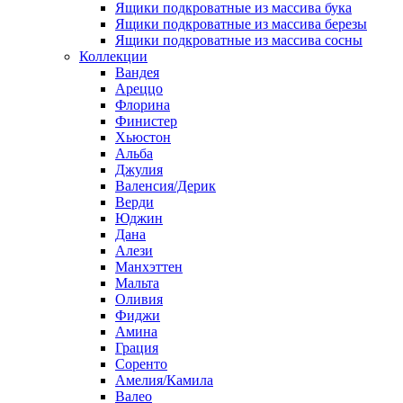
Ящики подкроватные из массива бука
Ящики подкроватные из массива березы
Ящики подкроватные из массива сосны
Коллекции
Вандея
Ареццо
Флорина
Финистер
Хьюстон
Альба
Джулия
Валенсия/Дерик
Верди
Юджин
Дана
Алези
Манхэттен
Мальта
Оливия
Фиджи
Амина
Грация
Соренто
Амелия/Камила
Валео