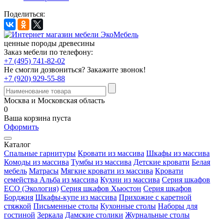
Поделиться:
ценные породы древесины
Заказ мебели по телефону:
+7 (495) 741-82-02
Не смогли дозвониться?
Закажите звонок!
+7 (920) 929-55-88
Москва и Московская область
0
Ваша корзина пуста
Оформить
Каталог
Спальные гарнитуры
Кровати из массива
Шкафы из массива
Комоды из массива
Тумбы из массива
Детские кровати
Белая
мебель
Матрасы
Мягкие кровати из массива
Кровати
семейства Альба из массива
Кухни из массива
Серия шкафов
ECO (Экология)
Серия шкафов Хьюстон
Серия шкафов
Борджия
Шкафы-купе из массива
Прихожие с каретной
стяжкой
Письменные столы
Кухонные столы
Наборы для
гостиной
Зеркала
Дамские столики
Журнальные столы