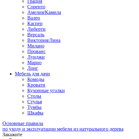
Грация
Соренто
Амелия/Камила
Валео
Каспер
Либерти
Версаль
Виктория/Лина
Милано
Прованс
Луиджи
Марио
Лонг
Мебель для дачи
Комоды
Кровати
Кухонные уголки
Столы
Стулья
Тумбы
Шкафы
Основные правила
по уходу и эксплуатации мебели из натурального дерева
Закажите