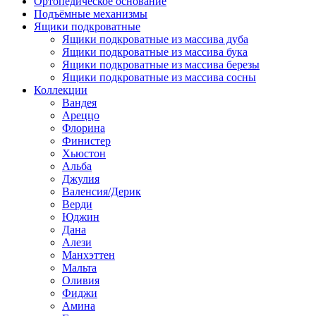
Ортопедическое основание
Подъёмные механизмы
Ящики подкроватные
Ящики подкроватные из массива дуба
Ящики подкроватные из массива бука
Ящики подкроватные из массива березы
Ящики подкроватные из массива сосны
Коллекции
Вандея
Ареццо
Флорина
Финистер
Хьюстон
Альба
Джулия
Валенсия/Дерик
Верди
Юджин
Дана
Алези
Манхэттен
Мальта
Оливия
Фиджи
Амина