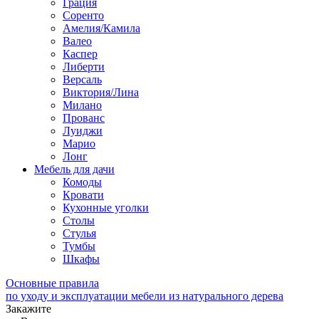
Грация
Соренто
Амелия/Камила
Валео
Каспер
Либерти
Версаль
Виктория/Лина
Милано
Прованс
Луиджи
Марио
Лонг
Мебель для дачи
Комоды
Кровати
Кухонные уголки
Столы
Стулья
Тумбы
Шкафы
Основные правила
по уходу и эксплуатации мебели из натурального дерева
Закажите