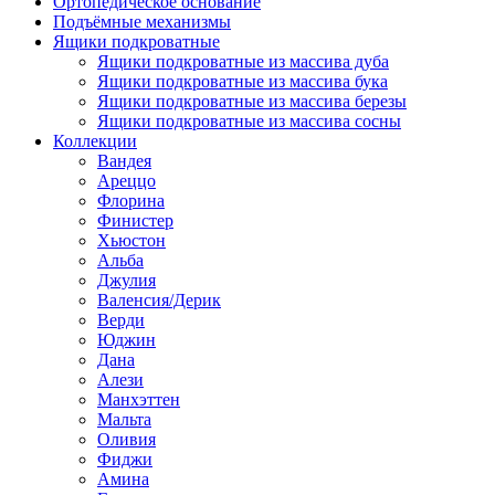
Ортопедическое основание
Подъёмные механизмы
Ящики подкроватные
Ящики подкроватные из массива дуба
Ящики подкроватные из массива бука
Ящики подкроватные из массива березы
Ящики подкроватные из массива сосны
Коллекции
Вандея
Ареццо
Флорина
Финистер
Хьюстон
Альба
Джулия
Валенсия/Дерик
Верди
Юджин
Дана
Алези
Манхэттен
Мальта
Оливия
Фиджи
Амина