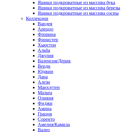
Ящики подкроватные из массива бука
Ящики подкроватные из массива березы
Ящики подкроватные из массива сосны
Коллекции
Вандея
Ареццо
Флорина
Финистер
Хьюстон
Альба
Джулия
Валенсия/Дерик
Верди
Юджин
Дана
Алези
Манхэттен
Мальта
Оливия
Фиджи
Амина
Грация
Соренто
Амелия/Камила
Валео