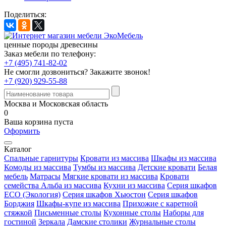
Поделиться:
ценные породы древесины
Заказ мебели по телефону:
+7 (495) 741-82-02
Не смогли дозвониться?
Закажите звонок!
+7 (920) 929-55-88
Москва и Московская область
0
Ваша корзина пуста
Оформить
Каталог
Спальные гарнитуры
Кровати из массива
Шкафы из массива
Комоды из массива
Тумбы из массива
Детские кровати
Белая
мебель
Матрасы
Мягкие кровати из массива
Кровати
семейства Альба из массива
Кухни из массива
Серия шкафов
ECO (Экология)
Серия шкафов Хьюстон
Серия шкафов
Борджия
Шкафы-купе из массива
Прихожие с каретной
стяжкой
Письменные столы
Кухонные столы
Наборы для
гостиной
Зеркала
Дамские столики
Журнальные столы