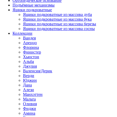
Ортопедическое основание
Подъёмные механизмы
Ящики подкроватные
Ящики подкроватные из массива дуба
Ящики подкроватные из массива бука
Ящики подкроватные из массива березы
Ящики подкроватные из массива сосны
Коллекции
Вандея
Ареццо
Флорина
Финистер
Хьюстон
Альба
Джулия
Валенсия/Дерик
Верди
Юджин
Дана
Алези
Манхэттен
Мальта
Оливия
Фиджи
Амина