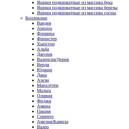
Ящики подкроватные из массива бука
Ящики подкроватные из массива березы
Ящики подкроватные из массива сосны
Коллекции
Вандея
Ареццо
Флорина
Финистер
Хьюстон
Альба
Джулия
Валенсия/Дерик
Верди
Юджин
Дана
Алези
Манхэттен
Мальта
Оливия
Фиджи
Амина
Грация
Соренто
Амелия/Камила
Валео