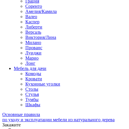
Грация
Соренто
Амелия/Камила
Валео
Каспер
Либерти
Версаль
Виктория/Лина
Милано
Прованс
Луиджи
Марио
Лонг
Мебель для дачи
Комоды
Кровати
Кухонные уголки
Столы
Стулья
Тумбы
Шкафы
Основные правила
по уходу и эксплуатации мебели из натурального дерева
Закажите