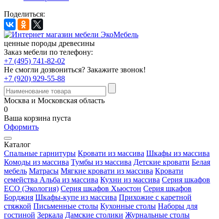
Поделиться:
ценные породы древесины
Заказ мебели по телефону:
+7 (495) 741-82-02
Не смогли дозвониться?
Закажите звонок!
+7 (920) 929-55-88
Москва и Московская область
0
Ваша корзина пуста
Оформить
Каталог
Спальные гарнитуры
Кровати из массива
Шкафы из массива
Комоды из массива
Тумбы из массива
Детские кровати
Белая
мебель
Матрасы
Мягкие кровати из массива
Кровати
семейства Альба из массива
Кухни из массива
Серия шкафов
ECO (Экология)
Серия шкафов Хьюстон
Серия шкафов
Борджия
Шкафы-купе из массива
Прихожие с каретной
стяжкой
Письменные столы
Кухонные столы
Наборы для
гостиной
Зеркала
Дамские столики
Журнальные столы