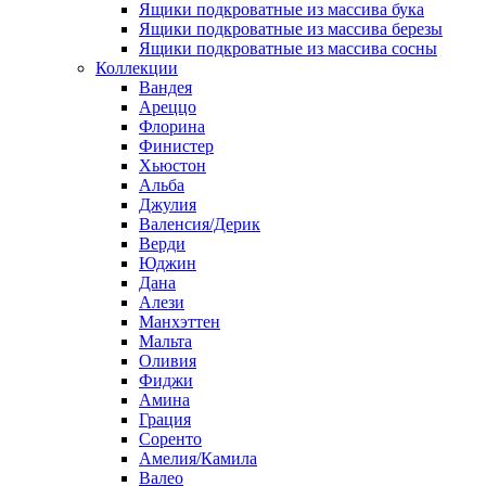
Ящики подкроватные из массива бука
Ящики подкроватные из массива березы
Ящики подкроватные из массива сосны
Коллекции
Вандея
Ареццо
Флорина
Финистер
Хьюстон
Альба
Джулия
Валенсия/Дерик
Верди
Юджин
Дана
Алези
Манхэттен
Мальта
Оливия
Фиджи
Амина
Грация
Соренто
Амелия/Камила
Валео