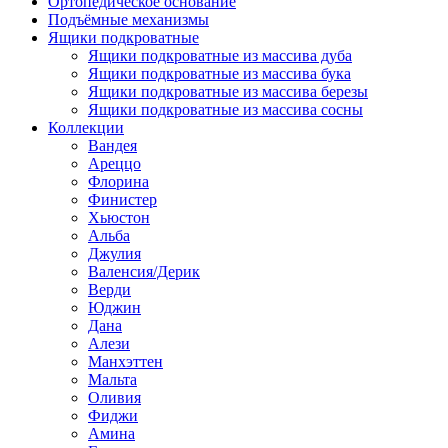
Ортопедическое основание
Подъёмные механизмы
Ящики подкроватные
Ящики подкроватные из массива дуба
Ящики подкроватные из массива бука
Ящики подкроватные из массива березы
Ящики подкроватные из массива сосны
Коллекции
Вандея
Ареццо
Флорина
Финистер
Хьюстон
Альба
Джулия
Валенсия/Дерик
Верди
Юджин
Дана
Алези
Манхэттен
Мальта
Оливия
Фиджи
Амина