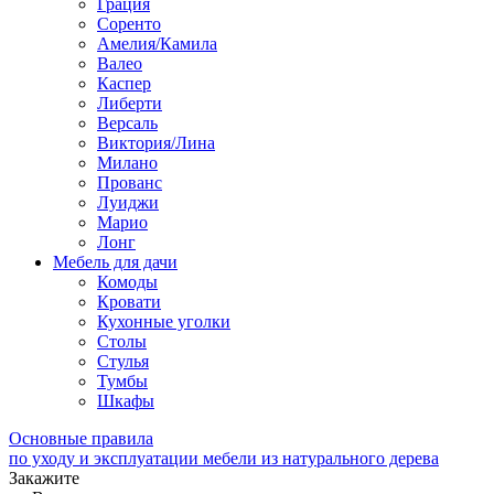
Грация
Соренто
Амелия/Камила
Валео
Каспер
Либерти
Версаль
Виктория/Лина
Милано
Прованс
Луиджи
Марио
Лонг
Мебель для дачи
Комоды
Кровати
Кухонные уголки
Столы
Стулья
Тумбы
Шкафы
Основные правила
по уходу и эксплуатации мебели из натурального дерева
Закажите