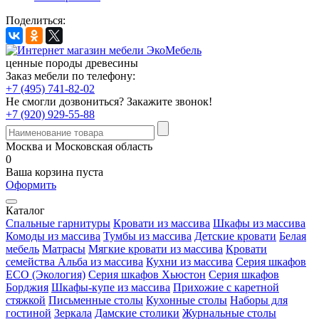
Поделиться:
ценные породы древесины
Заказ мебели по телефону:
+7 (495) 741-82-02
Не смогли дозвониться?
Закажите звонок!
+7 (920) 929-55-88
Москва и Московская область
0
Ваша корзина пуста
Оформить
Каталог
Спальные гарнитуры
Кровати из массива
Шкафы из массива
Комоды из массива
Тумбы из массива
Детские кровати
Белая
мебель
Матрасы
Мягкие кровати из массива
Кровати
семейства Альба из массива
Кухни из массива
Серия шкафов
ECO (Экология)
Серия шкафов Хьюстон
Серия шкафов
Борджия
Шкафы-купе из массива
Прихожие с каретной
стяжкой
Письменные столы
Кухонные столы
Наборы для
гостиной
Зеркала
Дамские столики
Журнальные столы