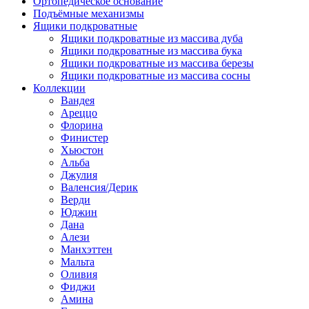
Ортопедическое основание
Подъёмные механизмы
Ящики подкроватные
Ящики подкроватные из массива дуба
Ящики подкроватные из массива бука
Ящики подкроватные из массива березы
Ящики подкроватные из массива сосны
Коллекции
Вандея
Ареццо
Флорина
Финистер
Хьюстон
Альба
Джулия
Валенсия/Дерик
Верди
Юджин
Дана
Алези
Манхэттен
Мальта
Оливия
Фиджи
Амина