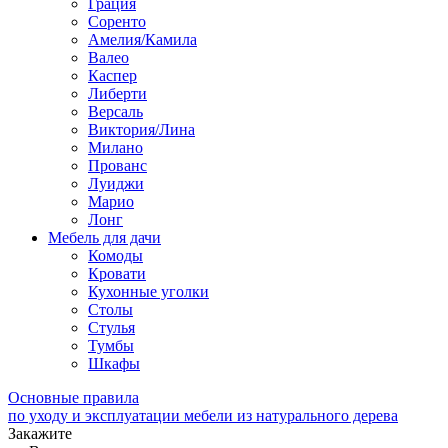
Грация
Соренто
Амелия/Камила
Валео
Каспер
Либерти
Версаль
Виктория/Лина
Милано
Прованс
Луиджи
Марио
Лонг
Мебель для дачи
Комоды
Кровати
Кухонные уголки
Столы
Стулья
Тумбы
Шкафы
Основные правила
по уходу и эксплуатации мебели из натурального дерева
Закажите