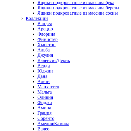
Ящики подкроватные из массива бука
Ящики подкроватные из массива березы
Ящики подкроватные из массива сосны
Коллекции
Вандея
Ареццо
Флорина
Финистер
Хьюстон
Альба
Джулия
Валенсия/Дерик
Верди
Юджин
Дана
Алези
Манхэттен
Мальта
Оливия
Фиджи
Амина
Грация
Соренто
Амелия/Камила
Валео