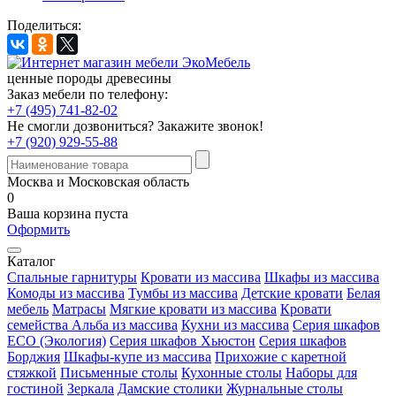
Поделиться:
ценные породы древесины
Заказ мебели по телефону:
+7 (495) 741-82-02
Не смогли дозвониться?
Закажите звонок!
+7 (920) 929-55-88
Москва и Московская область
0
Ваша корзина пуста
Оформить
Каталог
Спальные гарнитуры
Кровати из массива
Шкафы из массива
Комоды из массива
Тумбы из массива
Детские кровати
Белая
мебель
Матрасы
Мягкие кровати из массива
Кровати
семейства Альба из массива
Кухни из массива
Серия шкафов
ECO (Экология)
Серия шкафов Хьюстон
Серия шкафов
Борджия
Шкафы-купе из массива
Прихожие с каретной
стяжкой
Письменные столы
Кухонные столы
Наборы для
гостиной
Зеркала
Дамские столики
Журнальные столы