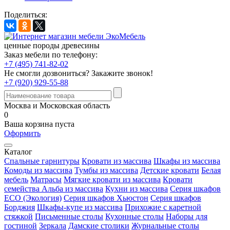
Поделиться:
ценные породы древесины
Заказ мебели по телефону:
+7 (495) 741-82-02
Не смогли дозвониться?
Закажите звонок!
+7 (920) 929-55-88
Москва и Московская область
0
Ваша корзина пуста
Оформить
Каталог
Спальные гарнитуры
Кровати из массива
Шкафы из массива
Комоды из массива
Тумбы из массива
Детские кровати
Белая
мебель
Матрасы
Мягкие кровати из массива
Кровати
семейства Альба из массива
Кухни из массива
Серия шкафов
ECO (Экология)
Серия шкафов Хьюстон
Серия шкафов
Борджия
Шкафы-купе из массива
Прихожие с каретной
стяжкой
Письменные столы
Кухонные столы
Наборы для
гостиной
Зеркала
Дамские столики
Журнальные столы