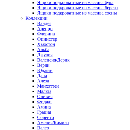
Ящики подкроватные из массива бука
Ящики подкроватные из массива березы
Ящики подкроватные из массива сосны
Коллекции
Вандея
Ареццо
Флорина
Финистер
Хьюстон
Альба
Джулия
Валенсия/Дерик
Верди
Юджин
Дана
Алези
Манхэттен
Мальта
Оливия
Фиджи
Амина
Грация
Соренто
Амелия/Камила
Валео