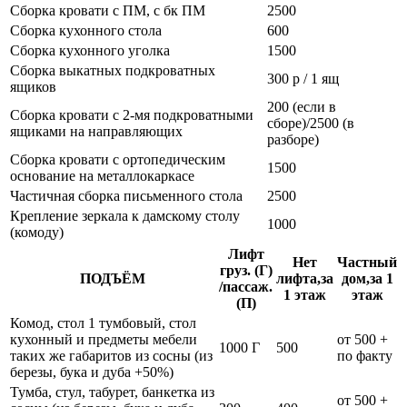
Сборка кровати с ПМ, с бк ПМ
2500
Сборка кухонного стола
600
Сборка кухонного уголка
1500
Сборка выкатных подкроватных
300 р / 1 ящ
ящиков
200 (если в
Сборка кровати с 2-мя подкроватными
сборе)/2500 (в
ящиками на направляющих
разборе)
Сборка кровати с ортопедическим
1500
основание на металлокаркасе
Частичная сборка письменного стола
2500
Крепление зеркала к дамскому столу
1000
(комоду)
Лифт
Нет
Частный
груз. (Г)
ПОДЪЁМ
лифта,за
дом,за 1
/пассаж.
1 этаж
этаж
(П)
Комод, стол 1 тумбовый, стол
кухонный и предметы мебели
от 500 +
1000 Г
500
таких же габаритов из сосны (из
по факту
березы, бука и дуба +50%)
Тумба, стул, табурет, банкетка из
от 500 +