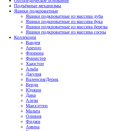
Ортопедическое основание
Подъёмные механизмы
Ящики подкроватные
Ящики подкроватные из массива дуба
Ящики подкроватные из массива бука
Ящики подкроватные из массива березы
Ящики подкроватные из массива сосны
Коллекции
Вандея
Ареццо
Флорина
Финистер
Хьюстон
Альба
Джулия
Валенсия/Дерик
Верди
Юджин
Дана
Алези
Манхэттен
Мальта
Оливия
Фиджи
Амина