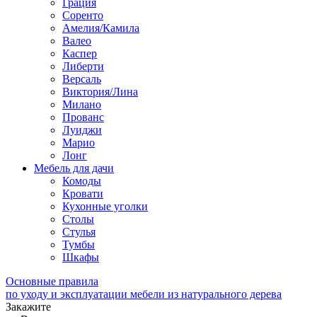
Грация
Соренто
Амелия/Камила
Валео
Каспер
Либерти
Версаль
Виктория/Лина
Милано
Прованс
Луиджи
Марио
Лонг
Мебель для дачи
Комоды
Кровати
Кухонные уголки
Столы
Стулья
Тумбы
Шкафы
Основные правила
по уходу и эксплуатации мебели из натурального дерева
Закажите