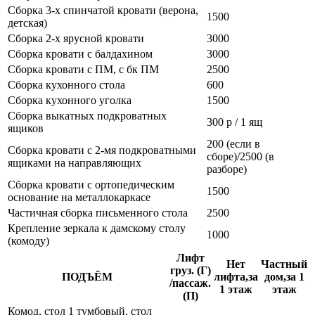
Сборка 3-х спинчатой кровати (верона,
1500
детская)
Сборка 2-х ярусной кровати
3000
Сборка кровати с балдахином
3000
Сборка кровати с ПМ, с бк ПМ
2500
Сборка кухонного стола
600
Сборка кухонного уголка
1500
Сборка выкатных подкроватных
300 р / 1 ящ
ящиков
200 (если в
Сборка кровати с 2-мя подкроватными
сборе)/2500 (в
ящиками на направляющих
разборе)
Сборка кровати с ортопедическим
1500
основание на металлокаркасе
Частичная сборка письменного стола
2500
Крепление зеркала к дамскому столу
1000
(комоду)
Лифт
Нет
Частный
груз. (Г)
ПОДЪЁМ
лифта,за
дом,за 1
/пассаж.
1 этаж
этаж
(П)
Комод, стол 1 тумбовый, стол