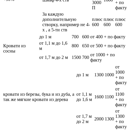
3000
+ по
П
факту
За каждую
дополнительную
плюс
плюс
плюс
створку, например не 4-
600
600
600
х , а 5-ти ств
до 1 м
700
600
от 400 + по факту
от 1,1 м до 1,6
Кровати из
800
650
от 500 + по факту
м
сосны
от 1000 + по
от 1,7 м до 2 м
1500
700
факту
от
1000
до 1 м
1300
1000
+ по
факту
от
кровати из березы, бука и из дуба, а
от 1,1 м
1100
1600
1100
так же мягкие кровати из дерева
до 1,6 м
+ по
факту
от
от 1,7 м
1300
2000
1300
до 2 м
+ по
факту