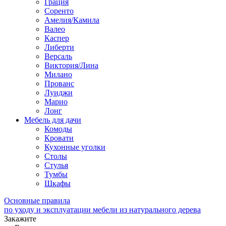
Грация
Соренто
Амелия/Камила
Валео
Каспер
Либерти
Версаль
Виктория/Лина
Милано
Прованс
Луиджи
Марио
Лонг
Мебель для дачи
Комоды
Кровати
Кухонные уголки
Столы
Стулья
Тумбы
Шкафы
Основные правила
по уходу и эксплуатации мебели из натурального дерева
Закажите