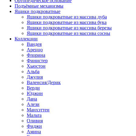
Ортопедическое основание
Подъёмные механизмы
Ящики подкроватные
Ящики подкроватные из массива дуба
Ящики подкроватные из массива бука
Ящики подкроватные из массива березы
Ящики подкроватные из массива сосны
Коллекции
Вандея
Ареццо
Флорина
Финистер
Хьюстон
Альба
Джулия
Валенсия/Дерик
Верди
Юджин
Дана
Алези
Манхэттен
Мальта
Оливия
Фиджи
Амина