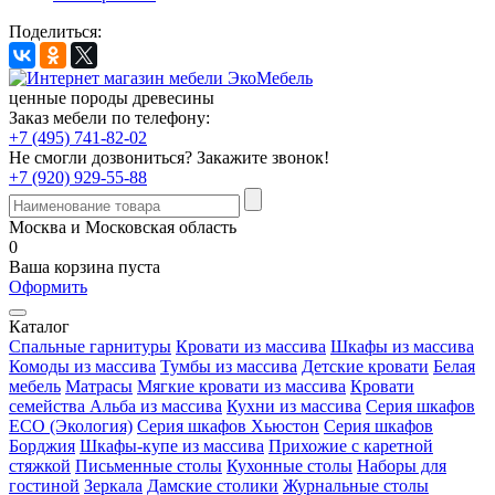
Поделиться:
ценные породы древесины
Заказ мебели по телефону:
+7 (495) 741-82-02
Не смогли дозвониться?
Закажите звонок!
+7 (920) 929-55-88
Москва и Московская область
0
Ваша корзина пуста
Оформить
Каталог
Спальные гарнитуры
Кровати из массива
Шкафы из массива
Комоды из массива
Тумбы из массива
Детские кровати
Белая
мебель
Матрасы
Мягкие кровати из массива
Кровати
семейства Альба из массива
Кухни из массива
Серия шкафов
ECO (Экология)
Серия шкафов Хьюстон
Серия шкафов
Борджия
Шкафы-купе из массива
Прихожие с каретной
стяжкой
Письменные столы
Кухонные столы
Наборы для
гостиной
Зеркала
Дамские столики
Журнальные столы