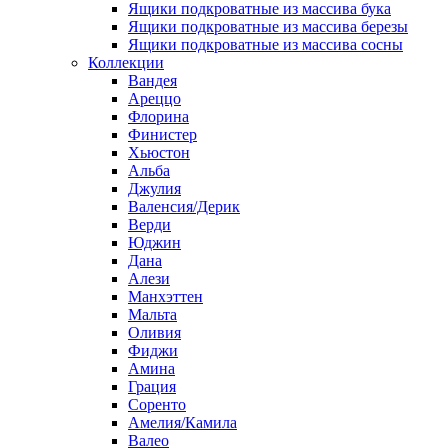
Ящики подкроватные из массива бука
Ящики подкроватные из массива березы
Ящики подкроватные из массива сосны
Коллекции
Вандея
Ареццо
Флорина
Финистер
Хьюстон
Альба
Джулия
Валенсия/Дерик
Верди
Юджин
Дана
Алези
Манхэттен
Мальта
Оливия
Фиджи
Амина
Грация
Соренто
Амелия/Камила
Валео