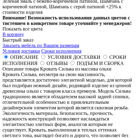
Зеленая эмаль с бежево-коричневой патиной, Шампань с
коричневой патиной, Шампань с серой патиной +25% к
стоимости изделия
Внимание! Возможность использования данных цветов с
тистением в конкретном товаре уточняйте у менеджеров!
Показать все цвета
В корзину
Быстрый заказ
Заказать мебель по Вашим размерам
Условия доставки
Сроки исполнения
ОПИСАНИЕ
УСЛОВИЯ ДОСТАВКИ
СРОКИ
ИСПОЛНЕНИЯ
ОТЗЫВЫ
ПОДЪЕМ И СБОРКА
Описание товара Кровать Сильва из массива ольхи
Кровать Сильва, несмотря на свою массивность,
представляется достаточно элегантной моделью, для которой
был подобран нежный дизайн, роднящий изделие из ценной
древесины ольхи с товаром класса премиум. Модель Сильва
традиционно является обладателем высокой задней спинки,
отличительной особенностью и привлекательным
дизайнерским элементом которой является сквозная резьба.
Экологичность материала, безопасность, прочность,
надежность конструкций позволяют наслаждаться
элегантностью элитных форм, аналогов которым не
существует. Кровать, выполненная в теплых оттенках
светлого тона, выглядит богато и дорого, что позволяет без