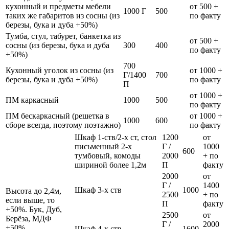
кухонный и предметы мебели
от 500 +
1000 Г
500
таких же габаритов из сосны (из
по факту
березы, бука и дуба +50%)
Тумба, стул, табурет, банкетка из
от 500 +
сосны (из березы, бука и дуба
300
400
по факту
+50%)
700
Кухонный уголок из сосны (из
от 1000 +
Г/1400
700
березы, бука и дуба +50%)
по факту
П
от 1000 +
ПМ каркасный
1000
500
по факту
ПМ бескаркасный (решетка в
от 1000 +
1000
600
сборе всегда, поэтому поэтажно)
по факту
Шкаф 1-ств/2-х ст, стол
1200
от
письменный 2-х
Г /
1000
600
тумбовый, комоды
2000
+ по
шириной более 1,2м
П
факту
2000
от
Г /
1400
Шкаф 3-х ств
1000
Высота до 2,4м,
2500
+ по
если выше, то
П
факту
+50%. Бук, Дуб,
2500
от
Берёза, МДФ
Г /
2000
+50%
Шкаф 4-х ств
1600