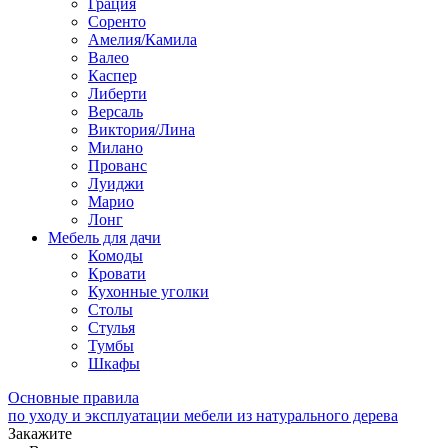
Грация
Соренто
Амелия/Камила
Валео
Каспер
Либерти
Версаль
Виктория/Лина
Милано
Прованс
Луиджи
Марио
Лонг
Мебель для дачи
Комоды
Кровати
Кухонные уголки
Столы
Стулья
Тумбы
Шкафы
Основные правила
по уходу и эксплуатации мебели из натурального дерева
Закажите