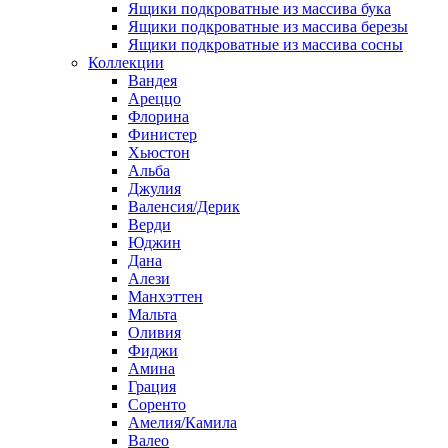
Ящики подкроватные из массива бука
Ящики подкроватные из массива березы
Ящики подкроватные из массива сосны
Коллекции
Вандея
Ареццо
Флорина
Финистер
Хьюстон
Альба
Джулия
Валенсия/Дерик
Верди
Юджин
Дана
Алези
Манхэттен
Мальта
Оливия
Фиджи
Амина
Грация
Соренто
Амелия/Камила
Валео