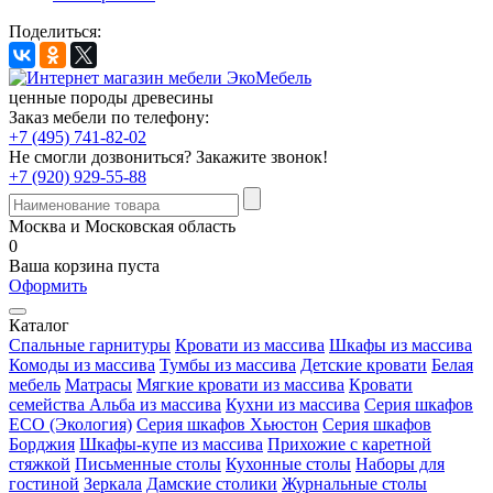
Поделиться:
ценные породы древесины
Заказ мебели по телефону:
+7 (495) 741-82-02
Не смогли дозвониться?
Закажите звонок!
+7 (920) 929-55-88
Москва и Московская область
0
Ваша корзина пуста
Оформить
Каталог
Спальные гарнитуры
Кровати из массива
Шкафы из массива
Комоды из массива
Тумбы из массива
Детские кровати
Белая
мебель
Матрасы
Мягкие кровати из массива
Кровати
семейства Альба из массива
Кухни из массива
Серия шкафов
ECO (Экология)
Серия шкафов Хьюстон
Серия шкафов
Борджия
Шкафы-купе из массива
Прихожие с каретной
стяжкой
Письменные столы
Кухонные столы
Наборы для
гостиной
Зеркала
Дамские столики
Журнальные столы