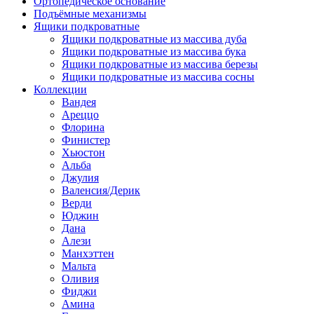
Ортопедическое основание
Подъёмные механизмы
Ящики подкроватные
Ящики подкроватные из массива дуба
Ящики подкроватные из массива бука
Ящики подкроватные из массива березы
Ящики подкроватные из массива сосны
Коллекции
Вандея
Ареццо
Флорина
Финистер
Хьюстон
Альба
Джулия
Валенсия/Дерик
Верди
Юджин
Дана
Алези
Манхэттен
Мальта
Оливия
Фиджи
Амина