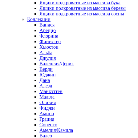
Ящики подкроватные из массива бука
Ящики подкроватные из массива березы
Ящики подкроватные из массива сосны
Коллекции
Вандея
Ареццо
Флорина
Финистер
Хьюстон
Альба
Джулия
Валенсия/Дерик
Верди
Юджин
Дана
Алези
Манхэттен
Мальта
Оливия
Фиджи
Амина
Грация
Соренто
Амелия/Камила
Валео