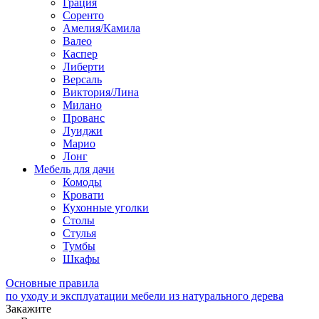
Грация
Соренто
Амелия/Камила
Валео
Каспер
Либерти
Версаль
Виктория/Лина
Милано
Прованс
Луиджи
Марио
Лонг
Мебель для дачи
Комоды
Кровати
Кухонные уголки
Столы
Стулья
Тумбы
Шкафы
Основные правила
по уходу и эксплуатации мебели из натурального дерева
Закажите