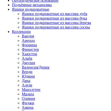
Ортопедическое основание
Подъёмные механизмы
Ящики подкроватные
Ящики подкроватные из массива дуба
Ящики подкроватные из массива бука
Ящики подкроватные из массива березы
Ящики подкроватные из массива сосны
Коллекции
Вандея
Ареццо
Флорина
Финистер
Хьюстон
Альба
Джулия
Валенсия/Дерик
Верди
Юджин
Дана
Алези
Манхэттен
Мальта
Оливия
Фиджи
Амина