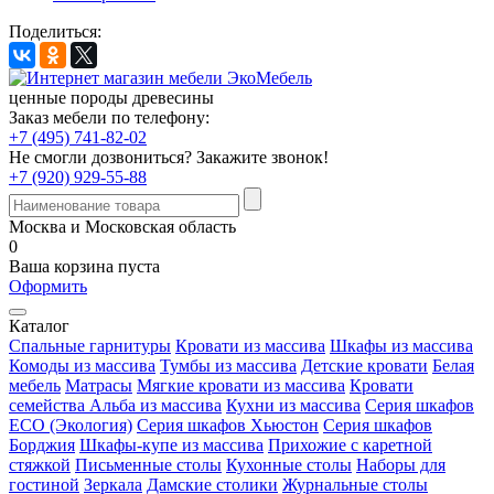
Поделиться:
ценные породы древесины
Заказ мебели по телефону:
+7 (495) 741-82-02
Не смогли дозвониться?
Закажите звонок!
+7 (920) 929-55-88
Москва и Московская область
0
Ваша корзина пуста
Оформить
Каталог
Спальные гарнитуры
Кровати из массива
Шкафы из массива
Комоды из массива
Тумбы из массива
Детские кровати
Белая
мебель
Матрасы
Мягкие кровати из массива
Кровати
семейства Альба из массива
Кухни из массива
Серия шкафов
ECO (Экология)
Серия шкафов Хьюстон
Серия шкафов
Борджия
Шкафы-купе из массива
Прихожие с каретной
стяжкой
Письменные столы
Кухонные столы
Наборы для
гостиной
Зеркала
Дамские столики
Журнальные столы