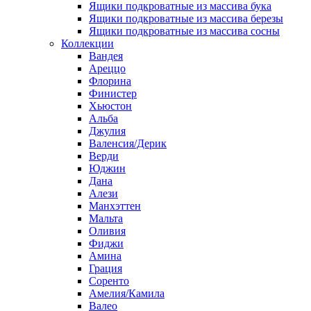
Ящики подкроватные из массива бука
Ящики подкроватные из массива березы
Ящики подкроватные из массива сосны
Коллекции
Вандея
Ареццо
Флорина
Финистер
Хьюстон
Альба
Джулия
Валенсия/Дерик
Верди
Юджин
Дана
Алези
Манхэттен
Мальта
Оливия
Фиджи
Амина
Грация
Соренто
Амелия/Камила
Валео