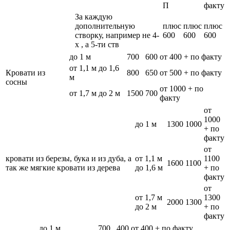
П
факту
За каждую
дополнительную
плюс
плюс
плюс
створку, например не 4-
600
600
600
х , а 5-ти ств
до 1 м
700
600
от 400 + по факту
от 1,1 м до 1,6
Кровати из
800
650
от 500 + по факту
м
сосны
от 1000 + по
от 1,7 м до 2 м
1500
700
факту
от
1000
до 1 м
1300
1000
+ по
факту
от
кровати из березы, бука и из дуба, а
от 1,1 м
1100
1600
1100
так же мягкие кровати из дерева
до 1,6 м
+ по
факту
от
от 1,7 м
1300
2000
1300
до 2 м
+ по
факту
до 1 м
700
400
от 400 + по факту