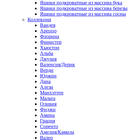
Ящики подкроватные из массива бука
Ящики подкроватные из массива березы
Ящики подкроватные из массива сосны
Коллекции
Вандея
Ареццо
Флорина
Финистер
Хьюстон
Альба
Джулия
Валенсия/Дерик
Верди
Юджин
Дана
Алези
Манхэттен
Мальта
Оливия
Фиджи
Амина
Грация
Соренто
Амелия/Камила
Валео