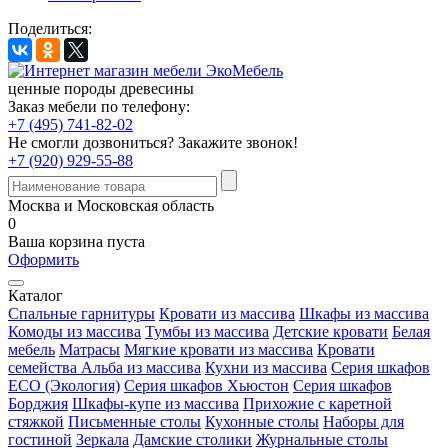
Поделиться:
ценные породы древесины
Заказ мебели по телефону:
+7 (495) 741-82-02
Не смогли дозвониться?
Закажите звонок!
+7 (920) 929-55-88
Москва и Московская область
0
Ваша корзина пуста
Оформить
Каталог
Спальные гарнитуры
Кровати из массива
Шкафы из массива
Комоды из массива
Тумбы из массива
Детские кровати
Белая
мебель
Матрасы
Мягкие кровати из массива
Кровати
семейства Альба из массива
Кухни из массива
Серия шкафов
ECO (Экология)
Серия шкафов Хьюстон
Серия шкафов
Борджия
Шкафы-купе из массива
Прихожие с каретной
стяжкой
Письменные столы
Кухонные столы
Наборы для
гостиной
Зеркала
Дамские столики
Журнальные столы