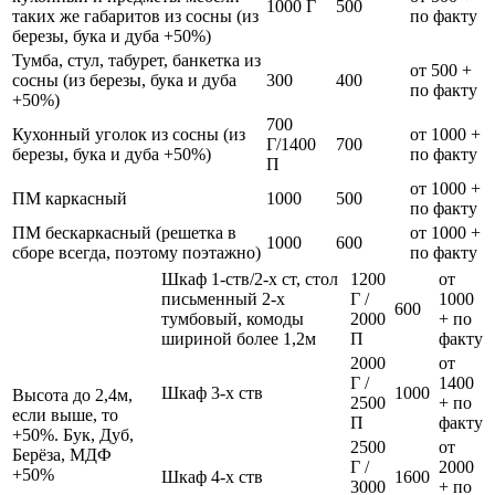
1000 Г
500
таких же габаритов из сосны (из
по факту
березы, бука и дуба +50%)
Тумба, стул, табурет, банкетка из
от 500 +
сосны (из березы, бука и дуба
300
400
по факту
+50%)
700
Кухонный уголок из сосны (из
от 1000 +
Г/1400
700
березы, бука и дуба +50%)
по факту
П
от 1000 +
ПМ каркасный
1000
500
по факту
ПМ бескаркасный (решетка в
от 1000 +
1000
600
сборе всегда, поэтому поэтажно)
по факту
Шкаф 1-ств/2-х ст, стол
1200
от
письменный 2-х
Г /
1000
600
тумбовый, комоды
2000
+ по
шириной более 1,2м
П
факту
2000
от
Г /
1400
Шкаф 3-х ств
1000
Высота до 2,4м,
2500
+ по
если выше, то
П
факту
+50%. Бук, Дуб,
2500
от
Берёза, МДФ
Г /
2000
+50%
Шкаф 4-х ств
1600
3000
+ по