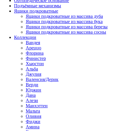
Ортопедическое основание
Подъёмные механизмы
Ящики подкроватные
Ящики подкроватные из массива дуба
Ящики подкроватные из массива бука
Ящики подкроватные из массива березы
Ящики подкроватные из массива сосны
Коллекции
Вандея
Ареццо
Флорина
Финистер
Хьюстон
Альба
Джулия
Валенсия/Дерик
Верди
Юджин
Дана
Алези
Манхэттен
Мальта
Оливия
Фиджи
Амина