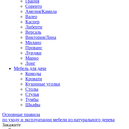
Грация
Соренто
Амелия/Камила
Валео
Каспер
Либерти
Версаль
Виктория/Лина
Милано
Прованс
Луиджи
Марио
Лонг
Мебель для дачи
Комоды
Кровати
Кухонные уголки
Столы
Стулья
Тумбы
Шкафы
Основные правила
по уходу и эксплуатации мебели из натурального дерева
Закажите