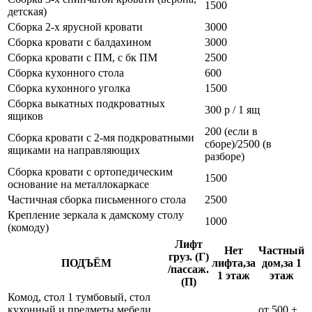
1500
детская)
Сборка 2-х ярусной кровати
3000
Сборка кровати с балдахином
3000
Сборка кровати с ПМ, с бк ПМ
2500
Сборка кухонного стола
600
Сборка кухонного уголка
1500
Сборка выкатных подкроватных
300 р / 1 ящ
ящиков
200 (если в
Сборка кровати с 2-мя подкроватными
сборе)/2500 (в
ящиками на направляющих
разборе)
Сборка кровати с ортопедическим
1500
основание на металлокаркасе
Частичная сборка письменного стола
2500
Крепление зеркала к дамскому столу
1000
(комоду)
Лифт
Нет
Частный
груз. (Г)
ПОДЪЁМ
лифта,за
дом,за 1
/пассаж.
1 этаж
этаж
(П)
Комод, стол 1 тумбовый, стол
кухонный и предметы мебели
от 500 +