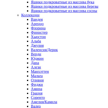
Ящики подкроватные из массива бука
Ящики подкроватные из массива березы
Ящики подкроватные из массива сосны
Коллекции
Вандея
Ареццо
Флорина
Финистер
Хьюстон
Альба
Джулия
Валенсия/Дерик
Верди
Юджин
Дана
Алези
Манхэттен
Мальта
Оливия
Фиджи
Амина
Грация
Соренто
Амелия/Камила
Валео