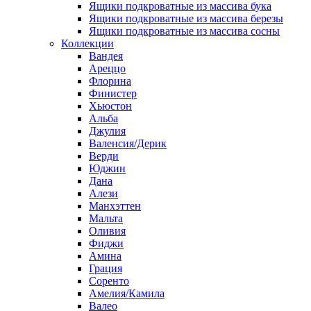
Ящики подкроватные из массива бука
Ящики подкроватные из массива березы
Ящики подкроватные из массива сосны
Коллекции
Вандея
Ареццо
Флорина
Финистер
Хьюстон
Альба
Джулия
Валенсия/Дерик
Верди
Юджин
Дана
Алези
Манхэттен
Мальта
Оливия
Фиджи
Амина
Грация
Соренто
Амелия/Камила
Валео