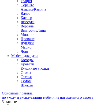
Грация
Соренто
Амелия/Камила
Валео
Каспер
Либерти
Версаль
Виктория/Лина
Милано
Прованс
Луиджи
Марио
Лонг
Мебель для дачи
Комоды
Кровати
Кухонные уголки
Столы
Стулья
Тумбы
Шкафы
Основные правила
по уходу и эксплуатации мебели из натурального дерева
Закажите