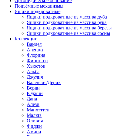
Ортопедическое основание
Подъёмные механизмы
Ящики подкроватные
Ящики подкроватные из массива дуба
Ящики подкроватные из массива бука
Ящики подкроватные из массива березы
Ящики подкроватные из массива сосны
Коллекции
Вандея
Ареццо
Флорина
Финистер
Хьюстон
Альба
Джулия
Валенсия/Дерик
Верди
Юджин
Дана
Алези
Манхэттен
Мальта
Оливия
Фиджи
Амина