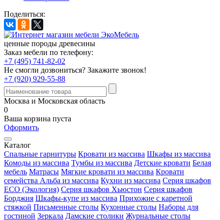
Поделиться:
ценные породы древесины
Заказ мебели по телефону:
+7 (495) 741-82-02
Не смогли дозвониться?
Закажите звонок!
+7 (920) 929-55-88
Москва и Московская область
0
Ваша корзина пуста
Оформить
Каталог
Спальные гарнитуры
Кровати из массива
Шкафы из массива
Комоды из массива
Тумбы из массива
Детские кровати
Белая
мебель
Матрасы
Мягкие кровати из массива
Кровати
семейства Альба из массива
Кухни из массива
Серия шкафов
ECO (Экология)
Серия шкафов Хьюстон
Серия шкафов
Борджия
Шкафы-купе из массива
Прихожие с каретной
стяжкой
Письменные столы
Кухонные столы
Наборы для
гостиной
Зеркала
Дамские столики
Журнальные столы