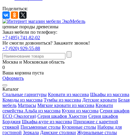
Поделиться:
ценные породы древесины
Заказ мебели по телефону:
+7 (495) 741-82-02
Не смогли дозвониться?
Закажите звонок!
+7 (920) 929-55-88
Москва и Московская область
0
Ваша корзина пуста
Оформить
Каталог
Спальные гарнитуры
Кровати из массива
Шкафы из массива
Комоды из массива
Тумбы из массива
Детские кровати
Белая
мебель
Матрасы
Мягкие кровати из массива
Кровати
семейства Альба из массива
Кухни из массива
Серия шкафов
ECO (Экология)
Серия шкафов Хьюстон
Серия шкафов
Борджия
Шкафы-купе из массива
Прихожие с каретной
стяжкой
Письменные столы
Кухонные столы
Наборы для
гостиной
Зеркала
Дамские столики
Журнальные столы