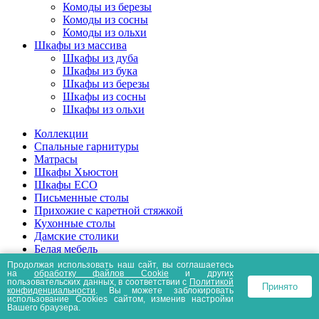
Комоды из березы
Комоды из сосны
Комоды из ольхи
Шкафы из массива
Шкафы из дуба
Шкафы из бука
Шкафы из березы
Шкафы из сосны
Шкафы из ольхи
Коллекции
Спальные гарнитуры
Матрасы
Шкафы Хьюстон
Шкафы ECO
Письменные столы
Прихожие с каретной стяжкой
Кухонные столы
Дамские столики
Белая мебель
Журнальные столики
Продолжая использовать наш сайт, вы соглашаетесь
на
обработку файлов Сookie
и других
Дачные столы
пользовательских данных, в соответствии с
Политикой
Принято
Стулья
конфиденциальности
. Вы можете заблокировать
использование Cookies сайтом, изменив настройки
Табуреты
Вашего браузера.
Диваны, лавки