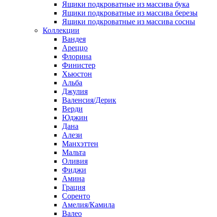
Ящики подкроватные из массива бука
Ящики подкроватные из массива березы
Ящики подкроватные из массива сосны
Коллекции
Вандея
Ареццо
Флорина
Финистер
Хьюстон
Альба
Джулия
Валенсия/Дерик
Верди
Юджин
Дана
Алези
Манхэттен
Мальта
Оливия
Фиджи
Амина
Грация
Соренто
Амелия/Камила
Валео