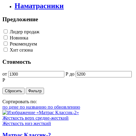
Наматрасники
Предложение
Лидер продаж
Новинка
Рекомендуем
Хит сезона
Стоимость
от
Р
до
Р
Сортировать по:
по цене
по названию
по обновлению
Жесткость верх
средне-жесткий
Жесткость низ
жесткий
Матрас Классик-2