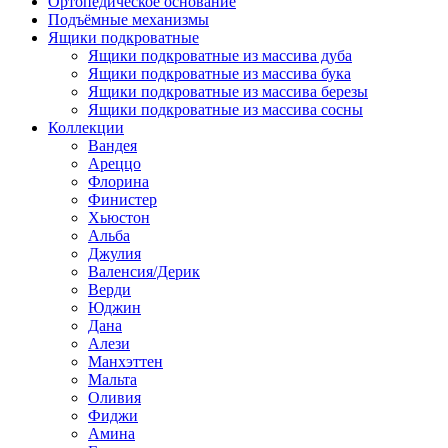
Ортопедическое основание
Подъёмные механизмы
Ящики подкроватные
Ящики подкроватные из массива дуба
Ящики подкроватные из массива бука
Ящики подкроватные из массива березы
Ящики подкроватные из массива сосны
Коллекции
Вандея
Ареццо
Флорина
Финистер
Хьюстон
Альба
Джулия
Валенсия/Дерик
Верди
Юджин
Дана
Алези
Манхэттен
Мальта
Оливия
Фиджи
Амина