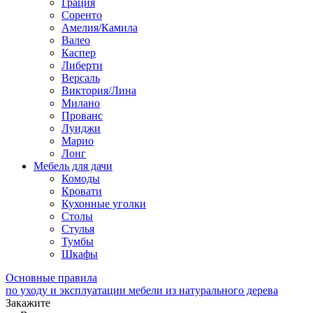
Грация
Соренто
Амелия/Камила
Валео
Каспер
Либерти
Версаль
Виктория/Лина
Милано
Прованс
Луиджи
Марио
Лонг
Мебель для дачи
Комоды
Кровати
Кухонные уголки
Столы
Стулья
Тумбы
Шкафы
Основные правила
по уходу и эксплуатации мебели из натурального дерева
Закажите