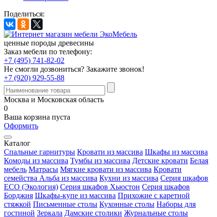
Поделиться:
ценные породы древесины
Заказ мебели по телефону:
+7 (495) 741-82-02
Не смогли дозвониться?
Закажите звонок!
+7 (920) 929-55-88
Москва и Московская область
0
Ваша корзина пуста
Оформить
Каталог
Спальные гарнитуры
Кровати из массива
Шкафы из массива
Комоды из массива
Тумбы из массива
Детские кровати
Белая
мебель
Матрасы
Мягкие кровати из массива
Кровати
семейства Альба из массива
Кухни из массива
Серия шкафов
ECO (Экология)
Серия шкафов Хьюстон
Серия шкафов
Борджия
Шкафы-купе из массива
Прихожие с каретной
стяжкой
Письменные столы
Кухонные столы
Наборы для
гостиной
Зеркала
Дамские столики
Журнальные столы