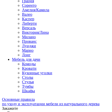
Грация
Соренто
Амелия/Камила
Валео
Каспер
Либерти
Версаль
Виктория/Лина
Милано
Прованс
Луиджи
Марио
Лонг
Мебель для дачи
Комоды
Кровати
Кухонные уголки
Столы
Стулья
Тумбы
Шкафы
Основные правила
по уходу и эксплуатации мебели из натурального дерева
Закажите