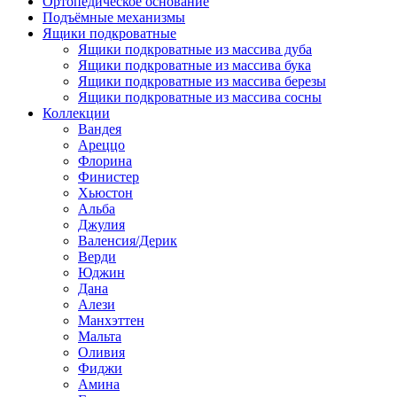
Ортопедическое основание
Подъёмные механизмы
Ящики подкроватные
Ящики подкроватные из массива дуба
Ящики подкроватные из массива бука
Ящики подкроватные из массива березы
Ящики подкроватные из массива сосны
Коллекции
Вандея
Ареццо
Флорина
Финистер
Хьюстон
Альба
Джулия
Валенсия/Дерик
Верди
Юджин
Дана
Алези
Манхэттен
Мальта
Оливия
Фиджи
Амина