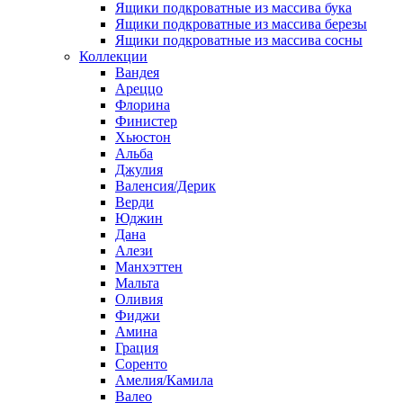
Ящики подкроватные из массива бука
Ящики подкроватные из массива березы
Ящики подкроватные из массива сосны
Коллекции
Вандея
Ареццо
Флорина
Финистер
Хьюстон
Альба
Джулия
Валенсия/Дерик
Верди
Юджин
Дана
Алези
Манхэттен
Мальта
Оливия
Фиджи
Амина
Грация
Соренто
Амелия/Камила
Валео