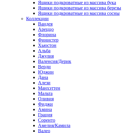
Ящики подкроватные из массива бука
Ящики подкроватные из массива березы
Ящики подкроватные из массива сосны
Коллекции
Вандея
Ареццо
Флорина
Финистер
Хьюстон
Альба
Джулия
Валенсия/Дерик
Верди
Юджин
Дана
Алези
Манхэттен
Мальта
Оливия
Фиджи
Амина
Грация
Соренто
Амелия/Камила
Валео