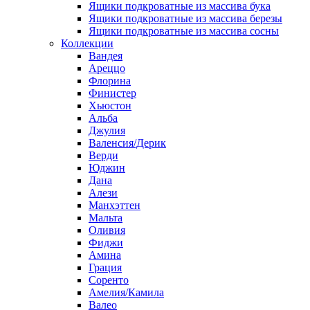
Ящики подкроватные из массива бука
Ящики подкроватные из массива березы
Ящики подкроватные из массива сосны
Коллекции
Вандея
Ареццо
Флорина
Финистер
Хьюстон
Альба
Джулия
Валенсия/Дерик
Верди
Юджин
Дана
Алези
Манхэттен
Мальта
Оливия
Фиджи
Амина
Грация
Соренто
Амелия/Камила
Валео