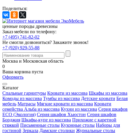
Поделиться:
ценные породы древесины
Заказ мебели по телефону:
+7 (495) 741-82-02
Не смогли дозвониться?
Закажите звонок!
+7 (920) 929-55-88
Москва и Московская область
0
Ваша корзина пуста
Оформить
Каталог
Спальные гарнитуры
Кровати из массива
Шкафы из массива
Комоды из массива
Тумбы из массива
Детские кровати
Белая
мебель
Матрасы
Мягкие кровати из массива
Кровати
семейства Альба из массива
Кухни из массива
Серия шкафов
ECO (Экология)
Серия шкафов Хьюстон
Серия шкафов
Борджия
Шкафы-купе из массива
Прихожие с каретной
стяжкой
Письменные столы
Кухонные столы
Наборы для
гостиной
Зеркала
Дамские столики
Журнальные столы