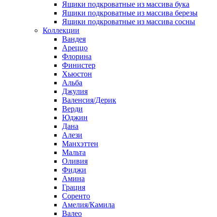
Ящики подкроватные из массива бука
Ящики подкроватные из массива березы
Ящики подкроватные из массива сосны
Коллекции
Вандея
Ареццо
Флорина
Финистер
Хьюстон
Альба
Джулия
Валенсия/Дерик
Верди
Юджин
Дана
Алези
Манхэттен
Мальта
Оливия
Фиджи
Амина
Грация
Соренто
Амелия/Камила
Валео