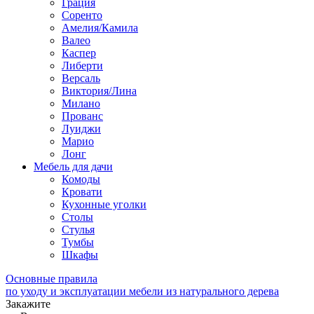
Грация
Соренто
Амелия/Камила
Валео
Каспер
Либерти
Версаль
Виктория/Лина
Милано
Прованс
Луиджи
Марио
Лонг
Мебель для дачи
Комоды
Кровати
Кухонные уголки
Столы
Стулья
Тумбы
Шкафы
Основные правила
по уходу и эксплуатации мебели из натурального дерева
Закажите