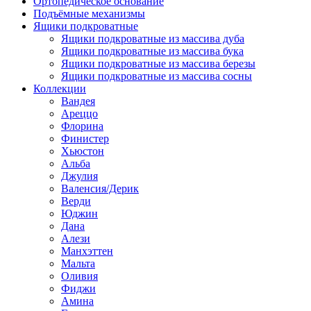
Ортопедическое основание
Подъёмные механизмы
Ящики подкроватные
Ящики подкроватные из массива дуба
Ящики подкроватные из массива бука
Ящики подкроватные из массива березы
Ящики подкроватные из массива сосны
Коллекции
Вандея
Ареццо
Флорина
Финистер
Хьюстон
Альба
Джулия
Валенсия/Дерик
Верди
Юджин
Дана
Алези
Манхэттен
Мальта
Оливия
Фиджи
Амина