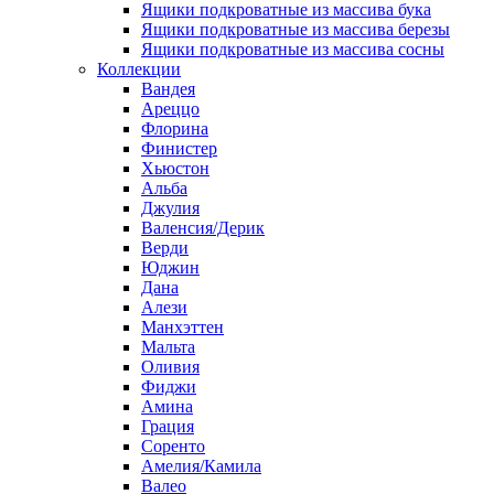
Ящики подкроватные из массива бука
Ящики подкроватные из массива березы
Ящики подкроватные из массива сосны
Коллекции
Вандея
Ареццо
Флорина
Финистер
Хьюстон
Альба
Джулия
Валенсия/Дерик
Верди
Юджин
Дана
Алези
Манхэттен
Мальта
Оливия
Фиджи
Амина
Грация
Соренто
Амелия/Камила
Валео