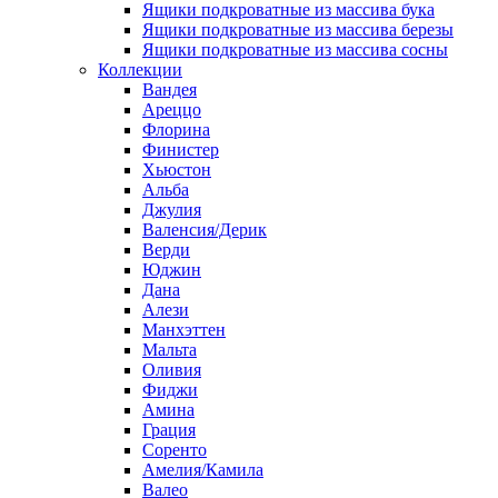
Ящики подкроватные из массива бука
Ящики подкроватные из массива березы
Ящики подкроватные из массива сосны
Коллекции
Вандея
Ареццо
Флорина
Финистер
Хьюстон
Альба
Джулия
Валенсия/Дерик
Верди
Юджин
Дана
Алези
Манхэттен
Мальта
Оливия
Фиджи
Амина
Грация
Соренто
Амелия/Камила
Валео