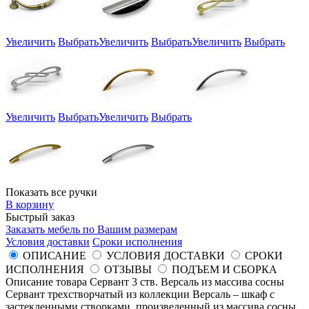
Увеличить
Выбрать
Увеличить
Выбрать
Увеличить
Выбрать
Увеличить
Выбрать
Увеличить
Выбрать
Показать все ручки
В корзину
Быстрый заказ
Заказать мебель по Вашим размерам
Условия доставки
Сроки исполнения
ОПИСАНИЕ
УСЛОВИЯ ДОСТАВКИ
СРОКИ
ИСПОЛНЕНИЯ
ОТЗЫВЫ
ПОДЪЕМ И СБОРКА
Описание товара Сервант 3 ств. Версаль из массива сосны
Сервант трехстворчатый из коллекции Версаль – шкаф с
застекленными створками, произведенный из массива сосны.