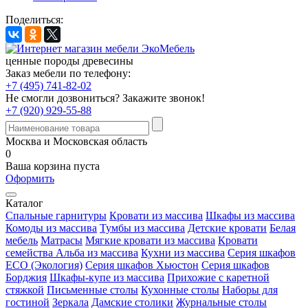
Поделиться:
ценные породы древесины
Заказ мебели по телефону:
+7 (495) 741-82-02
Не смогли дозвониться?
Закажите звонок!
+7 (920) 929-55-88
Москва и Московская область
0
Ваша корзина пуста
Оформить
Каталог
Спальные гарнитуры
Кровати из массива
Шкафы из массива
Комоды из массива
Тумбы из массива
Детские кровати
Белая
мебель
Матрасы
Мягкие кровати из массива
Кровати
семейства Альба из массива
Кухни из массива
Серия шкафов
ECO (Экология)
Серия шкафов Хьюстон
Серия шкафов
Борджия
Шкафы-купе из массива
Прихожие с каретной
стяжкой
Письменные столы
Кухонные столы
Наборы для
гостиной
Зеркала
Дамские столики
Журнальные столы