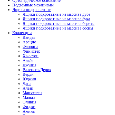
Ортопедическое основание
Подъёмные механизмы
Ящики подкроватные
Ящики подкроватные из массива дуба
Ящики подкроватные из массива бука
Ящики подкроватные из массива березы
Ящики подкроватные из массива сосны
Коллекции
Вандея
Ареццо
Флорина
Финистер
Хьюстон
Альба
Джулия
Валенсия/Дерик
Верди
Юджин
Дана
Алези
Манхэттен
Мальта
Оливия
Фиджи
Амина