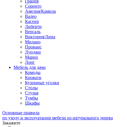
Грация
Соренто
Амелия/Камила
Валео
Каспер
Либерти
Версаль
Виктория/Лина
Милано
Прованс
Луиджи
Марио
Лонг
Мебель для дачи
Комоды
Кровати
Кухонные уголки
Столы
Стулья
Тумбы
Шкафы
Основные правила
по уходу и эксплуатации мебели из натурального дерева
Закажите