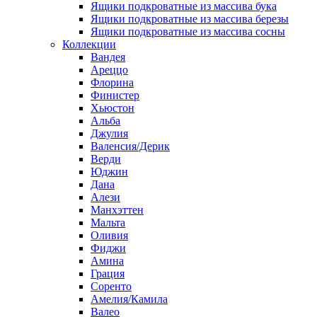
Ящики подкроватные из массива бука
Ящики подкроватные из массива березы
Ящики подкроватные из массива сосны
Коллекции
Вандея
Ареццо
Флорина
Финистер
Хьюстон
Альба
Джулия
Валенсия/Дерик
Верди
Юджин
Дана
Алези
Манхэттен
Мальта
Оливия
Фиджи
Амина
Грация
Соренто
Амелия/Камила
Валео