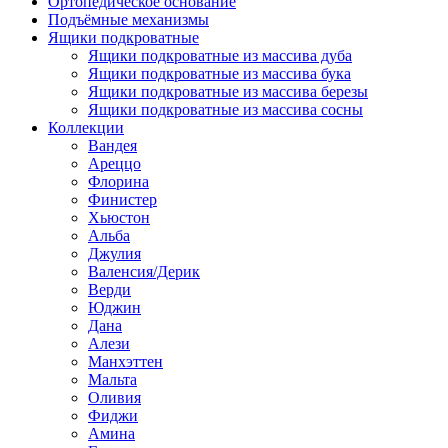
Ортопедическое основание
Подъёмные механизмы
Ящики подкроватные
Ящики подкроватные из массива дуба
Ящики подкроватные из массива бука
Ящики подкроватные из массива березы
Ящики подкроватные из массива сосны
Коллекции
Вандея
Ареццо
Флорина
Финистер
Хьюстон
Альба
Джулия
Валенсия/Дерик
Верди
Юджин
Дана
Алези
Манхэттен
Мальта
Оливия
Фиджи
Амина