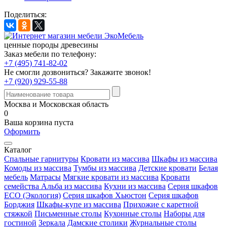
Поделиться:
ценные породы древесины
Заказ мебели по телефону:
+7 (495) 741-82-02
Не смогли дозвониться?
Закажите звонок!
+7 (920) 929-55-88
Москва и Московская область
0
Ваша корзина пуста
Оформить
Каталог
Спальные гарнитуры
Кровати из массива
Шкафы из массива
Комоды из массива
Тумбы из массива
Детские кровати
Белая
мебель
Матрасы
Мягкие кровати из массива
Кровати
семейства Альба из массива
Кухни из массива
Серия шкафов
ECO (Экология)
Серия шкафов Хьюстон
Серия шкафов
Борджия
Шкафы-купе из массива
Прихожие с каретной
стяжкой
Письменные столы
Кухонные столы
Наборы для
гостиной
Зеркала
Дамские столики
Журнальные столы