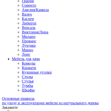
Грация
Соренто
Амелия/Камила
Валео
Каспер
Либерти
Версаль
Виктория/Лина
Милано
Прованс
Луиджи
Марио
Лонг
Мебель для дачи
Комоды
Кровати
Кухонные уголки
Столы
Стулья
Тумбы
Шкафы
Основные правила
по уходу и эксплуатации мебели из натурального дерева
Закажите