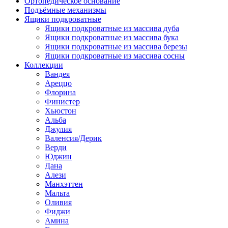
Ортопедическое основание
Подъёмные механизмы
Ящики подкроватные
Ящики подкроватные из массива дуба
Ящики подкроватные из массива бука
Ящики подкроватные из массива березы
Ящики подкроватные из массива сосны
Коллекции
Вандея
Ареццо
Флорина
Финистер
Хьюстон
Альба
Джулия
Валенсия/Дерик
Верди
Юджин
Дана
Алези
Манхэттен
Мальта
Оливия
Фиджи
Амина