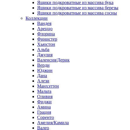
Ящики подкроватные из массива бука
Ящики подкроватные из массива березы
Ящики подкроватные из массива сосны
Коллекции
Вандея
Ареццо
Флорина
Финистер
Хьюстон
Альба
Джулия
Валенсия/Дерик
Верди
Юджин
Дана
Алези
Манхэттен
Мальта
Оливия
Фиджи
Амина
Грация
Соренто
Амелия/Камила
Валео