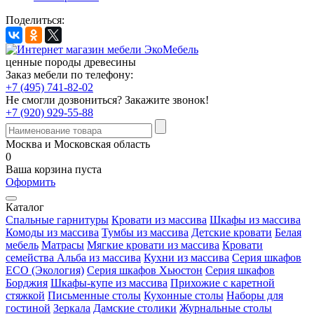
Поделиться:
ценные породы древесины
Заказ мебели по телефону:
+7 (495) 741-82-02
Не смогли дозвониться?
Закажите звонок!
+7 (920) 929-55-88
Москва и Московская область
0
Ваша корзина пуста
Оформить
Каталог
Спальные гарнитуры
Кровати из массива
Шкафы из массива
Комоды из массива
Тумбы из массива
Детские кровати
Белая
мебель
Матрасы
Мягкие кровати из массива
Кровати
семейства Альба из массива
Кухни из массива
Серия шкафов
ECO (Экология)
Серия шкафов Хьюстон
Серия шкафов
Борджия
Шкафы-купе из массива
Прихожие с каретной
стяжкой
Письменные столы
Кухонные столы
Наборы для
гостиной
Зеркала
Дамские столики
Журнальные столы