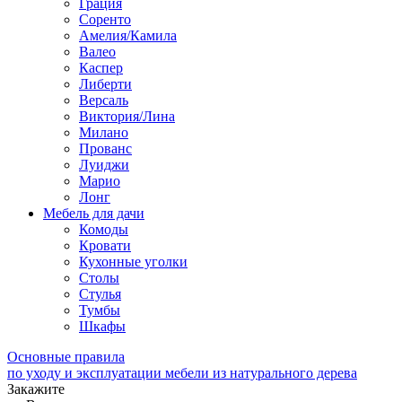
Грация
Соренто
Амелия/Камила
Валео
Каспер
Либерти
Версаль
Виктория/Лина
Милано
Прованс
Луиджи
Марио
Лонг
Мебель для дачи
Комоды
Кровати
Кухонные уголки
Столы
Стулья
Тумбы
Шкафы
Основные правила
по уходу и эксплуатации мебели из натурального дерева
Закажите