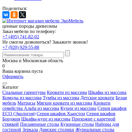
Поделиться:
ценные породы древесины
Заказ мебели по телефону:
+7 (495) 741-82-02
Не смогли дозвониться?
Закажите звонок!
+7 (920) 929-55-88
Москва и Московская область
0
Ваша корзина пуста
Оформить
Каталог
Спальные гарнитуры
Кровати из массива
Шкафы из массива
Комоды из массива
Тумбы из массива
Детские кровати
Белая
мебель
Матрасы
Мягкие кровати из массива
Кровати
семейства Альба из массива
Кухни из массива
Серия шкафов
ECO (Экология)
Серия шкафов Хьюстон
Серия шкафов
Борджия
Шкафы-купе из массива
Прихожие с каретной
стяжкой
Письменные столы
Кухонные столы
Наборы для
гостиной
Зеркала
Дамские столики
Журнальные столы