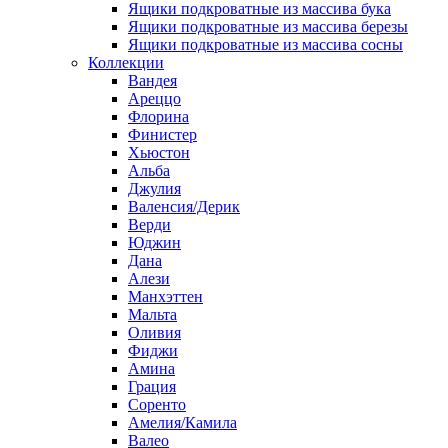
Ящики подкроватные из массива бука
Ящики подкроватные из массива березы
Ящики подкроватные из массива сосны
Коллекции
Вандея
Ареццо
Флорина
Финистер
Хьюстон
Альба
Джулия
Валенсия/Дерик
Верди
Юджин
Дана
Алези
Манхэттен
Мальта
Оливия
Фиджи
Амина
Грация
Соренто
Амелия/Камила
Валео