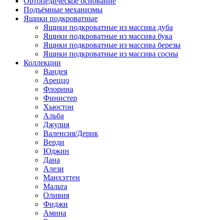
Ортопедическое основание
Подъёмные механизмы
Ящики подкроватные
Ящики подкроватные из массива дуба
Ящики подкроватные из массива бука
Ящики подкроватные из массива березы
Ящики подкроватные из массива сосны
Коллекции
Вандея
Ареццо
Флорина
Финистер
Хьюстон
Альба
Джулия
Валенсия/Дерик
Верди
Юджин
Дана
Алези
Манхэттен
Мальта
Оливия
Фиджи
Амина