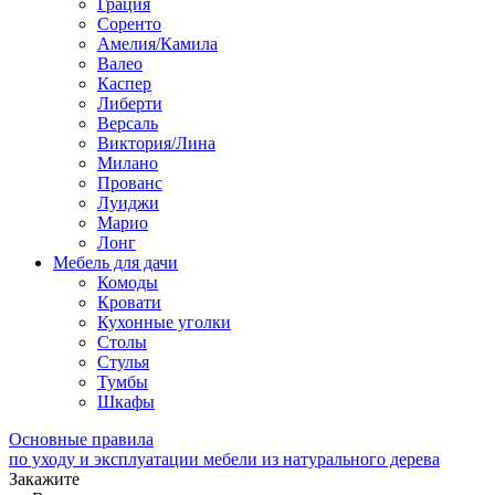
Грация
Соренто
Амелия/Камила
Валео
Каспер
Либерти
Версаль
Виктория/Лина
Милано
Прованс
Луиджи
Марио
Лонг
Мебель для дачи
Комоды
Кровати
Кухонные уголки
Столы
Стулья
Тумбы
Шкафы
Основные правила
по уходу и эксплуатации мебели из натурального дерева
Закажите