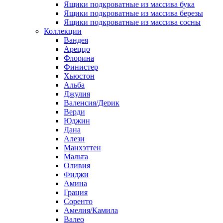
Ящики подкроватные из массива бука
Ящики подкроватные из массива березы
Ящики подкроватные из массива сосны
Коллекции
Вандея
Ареццо
Флорина
Финистер
Хьюстон
Альба
Джулия
Валенсия/Дерик
Верди
Юджин
Дана
Алези
Манхэттен
Мальта
Оливия
Фиджи
Амина
Грация
Соренто
Амелия/Камила
Валео