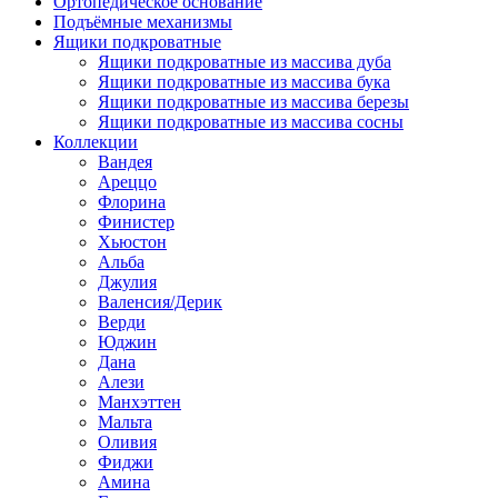
Ортопедическое основание
Подъёмные механизмы
Ящики подкроватные
Ящики подкроватные из массива дуба
Ящики подкроватные из массива бука
Ящики подкроватные из массива березы
Ящики подкроватные из массива сосны
Коллекции
Вандея
Ареццо
Флорина
Финистер
Хьюстон
Альба
Джулия
Валенсия/Дерик
Верди
Юджин
Дана
Алези
Манхэттен
Мальта
Оливия
Фиджи
Амина