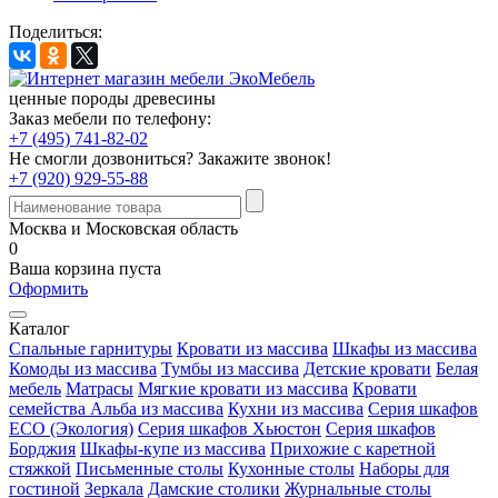
Поделиться:
ценные породы древесины
Заказ мебели по телефону:
+7 (495) 741-82-02
Не смогли дозвониться?
Закажите звонок!
+7 (920) 929-55-88
Москва и Московская область
0
Ваша корзина пуста
Оформить
Каталог
Спальные гарнитуры
Кровати из массива
Шкафы из массива
Комоды из массива
Тумбы из массива
Детские кровати
Белая
мебель
Матрасы
Мягкие кровати из массива
Кровати
семейства Альба из массива
Кухни из массива
Серия шкафов
ECO (Экология)
Серия шкафов Хьюстон
Серия шкафов
Борджия
Шкафы-купе из массива
Прихожие с каретной
стяжкой
Письменные столы
Кухонные столы
Наборы для
гостиной
Зеркала
Дамские столики
Журнальные столы