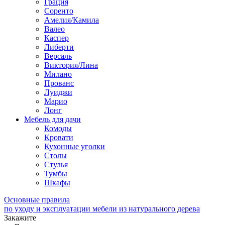
Грация
Соренто
Амелия/Камила
Валео
Каспер
Либерти
Версаль
Виктория/Лина
Милано
Прованс
Луиджи
Марио
Лонг
Мебель для дачи
Комоды
Кровати
Кухонные уголки
Столы
Стулья
Тумбы
Шкафы
Основные правила
по уходу и эксплуатации мебели из натурального дерева
Закажите