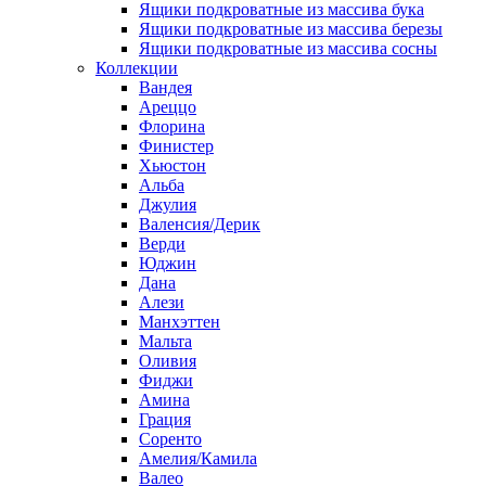
Ящики подкроватные из массива бука
Ящики подкроватные из массива березы
Ящики подкроватные из массива сосны
Коллекции
Вандея
Ареццо
Флорина
Финистер
Хьюстон
Альба
Джулия
Валенсия/Дерик
Верди
Юджин
Дана
Алези
Манхэттен
Мальта
Оливия
Фиджи
Амина
Грация
Соренто
Амелия/Камила
Валео