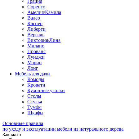
Грация
Соренто
Амелия/Камила
Валео
Каспер
Либерти
Версаль
Виктория/Лина
Милано
Прованс
Луиджи
Марио
Лонг
Мебель для дачи
Комоды
Кровати
Кухонные уголки
Столы
Стулья
Тумбы
Шкафы
Основные правила
по уходу и эксплуатации мебели из натурального дерева
Закажите