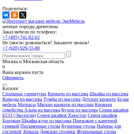
Поделиться:
ценные породы древесины
Заказ мебели по телефону:
+7 (495) 741-82-02
Не смогли дозвониться?
Закажите звонок!
+7 (920) 929-55-88
Москва и Московская область
0
Ваша корзина пуста
Оформить
Каталог
Спальные гарнитуры
Кровати из массива
Шкафы из массива
Комоды из массива
Тумбы из массива
Детские кровати
Белая
мебель
Матрасы
Мягкие кровати из массива
Кровати
семейства Альба из массива
Кухни из массива
Серия шкафов
ECO (Экология)
Серия шкафов Хьюстон
Серия шкафов
Борджия
Шкафы-купе из массива
Прихожие с каретной
стяжкой
Письменные столы
Кухонные столы
Наборы для
гостиной
Зеркала
Дамские столики
Журнальные столы