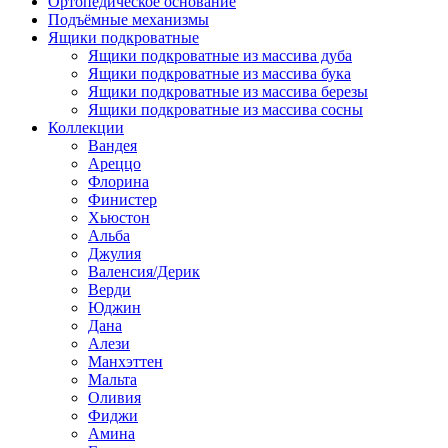
Ортопедическое основание
Подъёмные механизмы
Ящики подкроватные
Ящики подкроватные из массива дуба
Ящики подкроватные из массива бука
Ящики подкроватные из массива березы
Ящики подкроватные из массива сосны
Коллекции
Вандея
Ареццо
Флорина
Финистер
Хьюстон
Альба
Джулия
Валенсия/Дерик
Верди
Юджин
Дана
Алези
Манхэттен
Мальта
Оливия
Фиджи
Амина