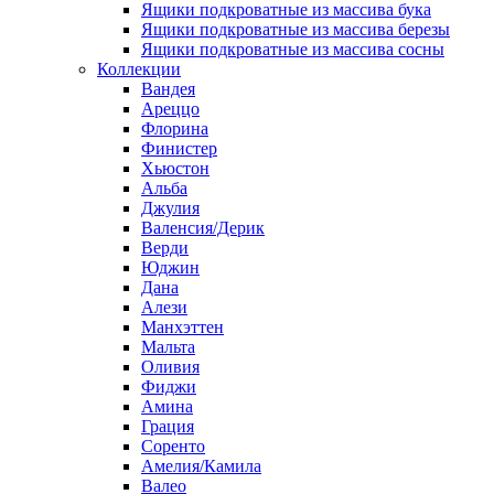
Ящики подкроватные из массива бука
Ящики подкроватные из массива березы
Ящики подкроватные из массива сосны
Коллекции
Вандея
Ареццо
Флорина
Финистер
Хьюстон
Альба
Джулия
Валенсия/Дерик
Верди
Юджин
Дана
Алези
Манхэттен
Мальта
Оливия
Фиджи
Амина
Грация
Соренто
Амелия/Камила
Валео