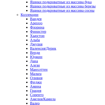
Ящики подкроватные из массива бука
Ящики подкроватные из массива березы
Ящики подкроватные из массива сосны
Коллекции
Вандея
Ареццо
Флорина
Финистер
Хьюстон
Альба
Джулия
Валенсия/Дерик
Верди
Юджин
Дана
Алези
Манхэттен
Мальта
Оливия
Фиджи
Амина
Грация
Соренто
Амелия/Камила
Валео