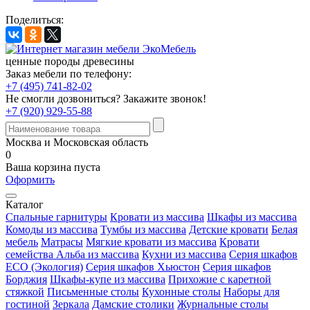
Поделиться:
ценные породы древесины
Заказ мебели по телефону:
+7 (495) 741-82-02
Не смогли дозвониться?
Закажите звонок!
+7 (920) 929-55-88
Москва и Московская область
0
Ваша корзина пуста
Оформить
Каталог
Спальные гарнитуры
Кровати из массива
Шкафы из массива
Комоды из массива
Тумбы из массива
Детские кровати
Белая
мебель
Матрасы
Мягкие кровати из массива
Кровати
семейства Альба из массива
Кухни из массива
Серия шкафов
ECO (Экология)
Серия шкафов Хьюстон
Серия шкафов
Борджия
Шкафы-купе из массива
Прихожие с каретной
стяжкой
Письменные столы
Кухонные столы
Наборы для
гостиной
Зеркала
Дамские столики
Журнальные столы