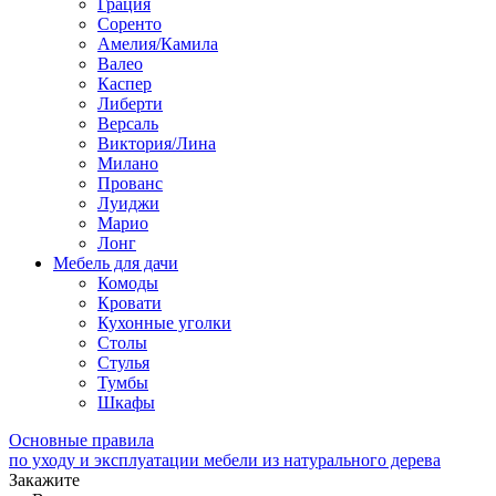
Грация
Соренто
Амелия/Камила
Валео
Каспер
Либерти
Версаль
Виктория/Лина
Милано
Прованс
Луиджи
Марио
Лонг
Мебель для дачи
Комоды
Кровати
Кухонные уголки
Столы
Стулья
Тумбы
Шкафы
Основные правила
по уходу и эксплуатации мебели из натурального дерева
Закажите