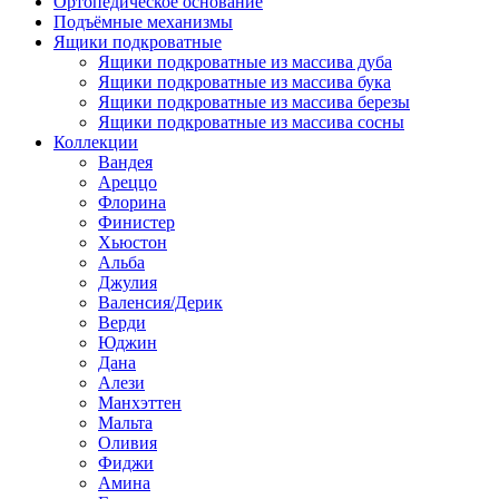
Ортопедическое основание
Подъёмные механизмы
Ящики подкроватные
Ящики подкроватные из массива дуба
Ящики подкроватные из массива бука
Ящики подкроватные из массива березы
Ящики подкроватные из массива сосны
Коллекции
Вандея
Ареццо
Флорина
Финистер
Хьюстон
Альба
Джулия
Валенсия/Дерик
Верди
Юджин
Дана
Алези
Манхэттен
Мальта
Оливия
Фиджи
Амина