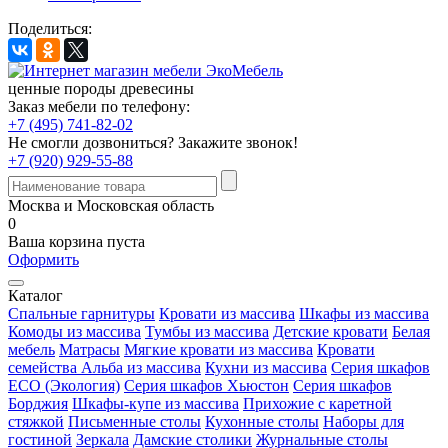
Поделиться:
ценные породы древесины
Заказ мебели по телефону:
+7 (495) 741-82-02
Не смогли дозвониться?
Закажите звонок!
+7 (920) 929-55-88
Москва и Московская область
0
Ваша корзина пуста
Оформить
Каталог
Спальные гарнитуры
Кровати из массива
Шкафы из массива
Комоды из массива
Тумбы из массива
Детские кровати
Белая
мебель
Матрасы
Мягкие кровати из массива
Кровати
семейства Альба из массива
Кухни из массива
Серия шкафов
ECO (Экология)
Серия шкафов Хьюстон
Серия шкафов
Борджия
Шкафы-купе из массива
Прихожие с каретной
стяжкой
Письменные столы
Кухонные столы
Наборы для
гостиной
Зеркала
Дамские столики
Журнальные столы