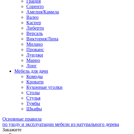
Грация
Соренто
Амелия/Камила
Валео
Каспер
Либерти
Версаль
Виктория/Лина
Милано
Прованс
Луиджи
Марио
Лонг
Мебель для дачи
Комоды
Кровати
Кухонные уголки
Столы
Стулья
Тумбы
Шкафы
Основные правила
по уходу и эксплуатации мебели из натурального дерева
Закажите