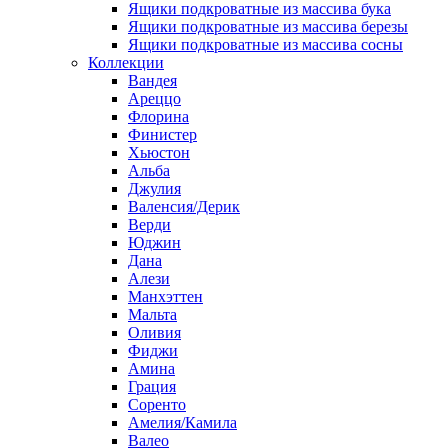
Ящики подкроватные из массива бука
Ящики подкроватные из массива березы
Ящики подкроватные из массива сосны
Коллекции
Вандея
Ареццо
Флорина
Финистер
Хьюстон
Альба
Джулия
Валенсия/Дерик
Верди
Юджин
Дана
Алези
Манхэттен
Мальта
Оливия
Фиджи
Амина
Грация
Соренто
Амелия/Камила
Валео