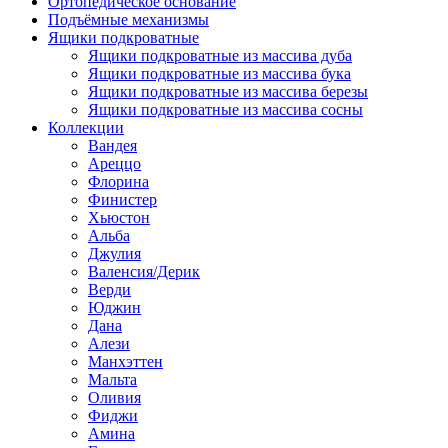
Ортопедическое основание
Подъёмные механизмы
Ящики подкроватные
Ящики подкроватные из массива дуба
Ящики подкроватные из массива бука
Ящики подкроватные из массива березы
Ящики подкроватные из массива сосны
Коллекции
Вандея
Ареццо
Флорина
Финистер
Хьюстон
Альба
Джулия
Валенсия/Дерик
Верди
Юджин
Дана
Алези
Манхэттен
Мальта
Оливия
Фиджи
Амина