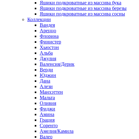
Ящики подкроватные из массива бука
Ящики подкроватные из массива березы
Ящики подкроватные из массива сосны
Коллекции
Вандея
Ареццо
Флорина
Финистер
Хьюстон
Альба
Джулия
Валенсия/Дерик
Верди
Юджин
Дана
Алези
Манхэттен
Мальта
Оливия
Фиджи
Амина
Грация
Соренто
Амелия/Камила
Валео