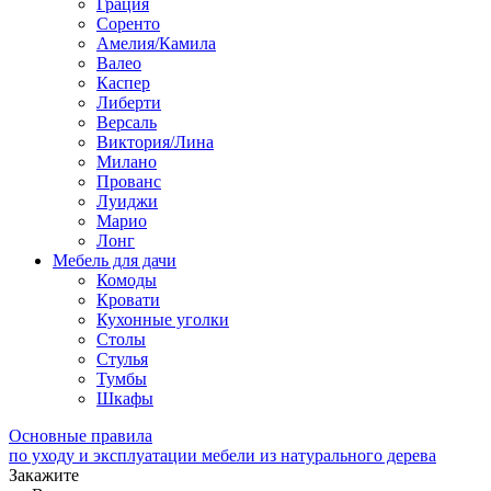
Грация
Соренто
Амелия/Камила
Валео
Каспер
Либерти
Версаль
Виктория/Лина
Милано
Прованс
Луиджи
Марио
Лонг
Мебель для дачи
Комоды
Кровати
Кухонные уголки
Столы
Стулья
Тумбы
Шкафы
Основные правила
по уходу и эксплуатации мебели из натурального дерева
Закажите