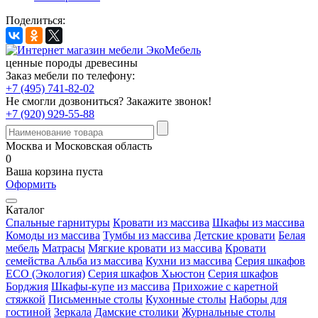
Поделиться:
ценные породы древесины
Заказ мебели по телефону:
+7 (495) 741-82-02
Не смогли дозвониться?
Закажите звонок!
+7 (920) 929-55-88
Москва и Московская область
0
Ваша корзина пуста
Оформить
Каталог
Спальные гарнитуры
Кровати из массива
Шкафы из массива
Комоды из массива
Тумбы из массива
Детские кровати
Белая
мебель
Матрасы
Мягкие кровати из массива
Кровати
семейства Альба из массива
Кухни из массива
Серия шкафов
ECO (Экология)
Серия шкафов Хьюстон
Серия шкафов
Борджия
Шкафы-купе из массива
Прихожие с каретной
стяжкой
Письменные столы
Кухонные столы
Наборы для
гостиной
Зеркала
Дамские столики
Журнальные столы