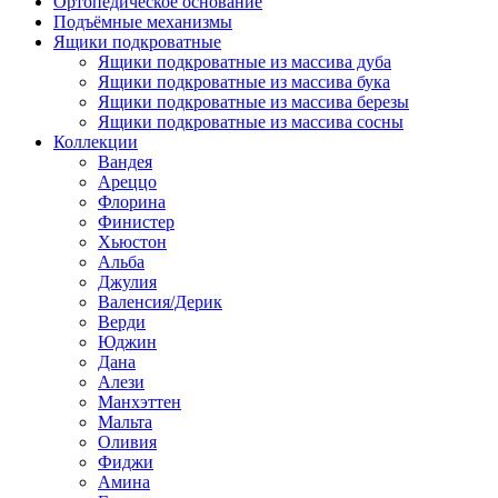
Ортопедическое основание
Подъёмные механизмы
Ящики подкроватные
Ящики подкроватные из массива дуба
Ящики подкроватные из массива бука
Ящики подкроватные из массива березы
Ящики подкроватные из массива сосны
Коллекции
Вандея
Ареццо
Флорина
Финистер
Хьюстон
Альба
Джулия
Валенсия/Дерик
Верди
Юджин
Дана
Алези
Манхэттен
Мальта
Оливия
Фиджи
Амина