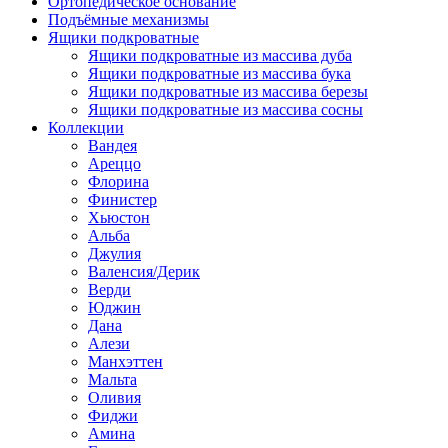
Ортопедическое основание
Подъёмные механизмы
Ящики подкроватные
Ящики подкроватные из массива дуба
Ящики подкроватные из массива бука
Ящики подкроватные из массива березы
Ящики подкроватные из массива сосны
Коллекции
Вандея
Ареццо
Флорина
Финистер
Хьюстон
Альба
Джулия
Валенсия/Дерик
Верди
Юджин
Дана
Алези
Манхэттен
Мальта
Оливия
Фиджи
Амина