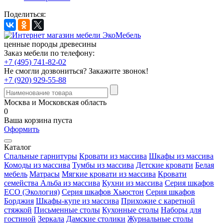
Поделиться:
ценные породы древесины
Заказ мебели по телефону:
+7 (495) 741-82-02
Не смогли дозвониться?
Закажите звонок!
+7 (920) 929-55-88
Москва и Московская область
0
Ваша корзина пуста
Оформить
Каталог
Спальные гарнитуры
Кровати из массива
Шкафы из массива
Комоды из массива
Тумбы из массива
Детские кровати
Белая
мебель
Матрасы
Мягкие кровати из массива
Кровати
семейства Альба из массива
Кухни из массива
Серия шкафов
ECO (Экология)
Серия шкафов Хьюстон
Серия шкафов
Борджия
Шкафы-купе из массива
Прихожие с каретной
стяжкой
Письменные столы
Кухонные столы
Наборы для
гостиной
Зеркала
Дамские столики
Журнальные столы