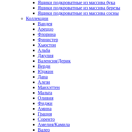
Ящики подкроватные из массива бука
Ящики подкроватные из массива березы
Ящики подкроватные из массива сосны
Коллекции
Вандея
Ареццо
Флорина
Финистер
Хьюстон
Альба
Джулия
Валенсия/Дерик
Верди
Юджин
Дана
Алези
Манхэттен
Мальта
Оливия
Фиджи
Амина
Грация
Соренто
Амелия/Камила
Валео