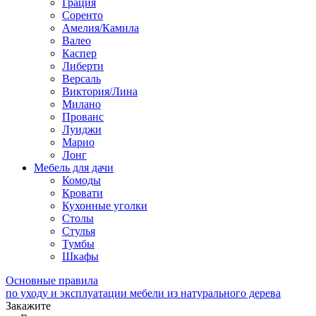
Грация
Соренто
Амелия/Камила
Валео
Каспер
Либерти
Версаль
Виктория/Лина
Милано
Прованс
Луиджи
Марио
Лонг
Мебель для дачи
Комоды
Кровати
Кухонные уголки
Столы
Стулья
Тумбы
Шкафы
Основные правила
по уходу и эксплуатации мебели из натурального дерева
Закажите