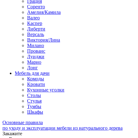
Грация
Соренто
Амелия/Камила
Валео
Каспер
Либерти
Версаль
Виктория/Лина
Милано
Прованс
Луиджи
Марио
Лонг
Мебель для дачи
Комоды
Кровати
Кухонные уголки
Столы
Стулья
Тумбы
Шкафы
Основные правила
по уходу и эксплуатации мебели из натурального дерева
Закажите