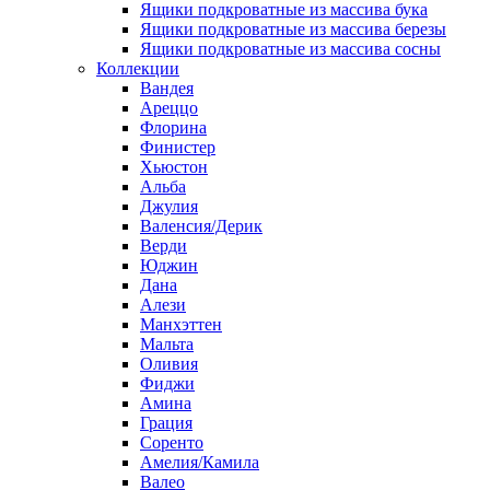
Ящики подкроватные из массива бука
Ящики подкроватные из массива березы
Ящики подкроватные из массива сосны
Коллекции
Вандея
Ареццо
Флорина
Финистер
Хьюстон
Альба
Джулия
Валенсия/Дерик
Верди
Юджин
Дана
Алези
Манхэттен
Мальта
Оливия
Фиджи
Амина
Грация
Соренто
Амелия/Камила
Валео