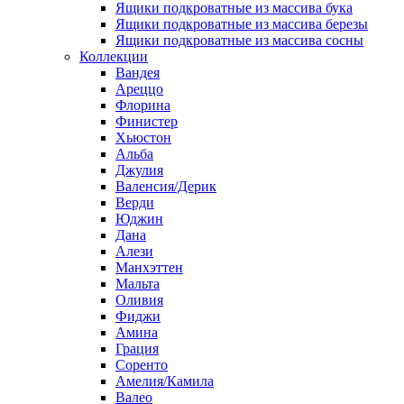
Ящики подкроватные из массива бука
Ящики подкроватные из массива березы
Ящики подкроватные из массива сосны
Коллекции
Вандея
Ареццо
Флорина
Финистер
Хьюстон
Альба
Джулия
Валенсия/Дерик
Верди
Юджин
Дана
Алези
Манхэттен
Мальта
Оливия
Фиджи
Амина
Грация
Соренто
Амелия/Камила
Валео