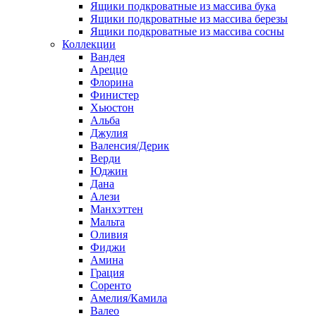
Ящики подкроватные из массива бука
Ящики подкроватные из массива березы
Ящики подкроватные из массива сосны
Коллекции
Вандея
Ареццо
Флорина
Финистер
Хьюстон
Альба
Джулия
Валенсия/Дерик
Верди
Юджин
Дана
Алези
Манхэттен
Мальта
Оливия
Фиджи
Амина
Грация
Соренто
Амелия/Камила
Валео