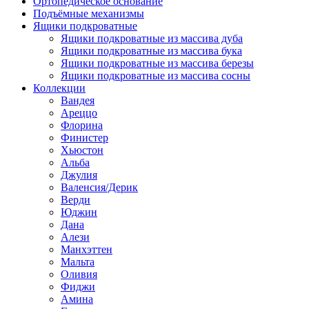
Ортопедическое основание
Подъёмные механизмы
Ящики подкроватные
Ящики подкроватные из массива дуба
Ящики подкроватные из массива бука
Ящики подкроватные из массива березы
Ящики подкроватные из массива сосны
Коллекции
Вандея
Ареццо
Флорина
Финистер
Хьюстон
Альба
Джулия
Валенсия/Дерик
Верди
Юджин
Дана
Алези
Манхэттен
Мальта
Оливия
Фиджи
Амина