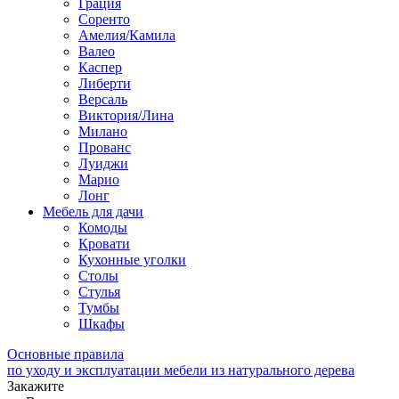
Грация
Соренто
Амелия/Камила
Валео
Каспер
Либерти
Версаль
Виктория/Лина
Милано
Прованс
Луиджи
Марио
Лонг
Мебель для дачи
Комоды
Кровати
Кухонные уголки
Столы
Стулья
Тумбы
Шкафы
Основные правила
по уходу и эксплуатации мебели из натурального дерева
Закажите