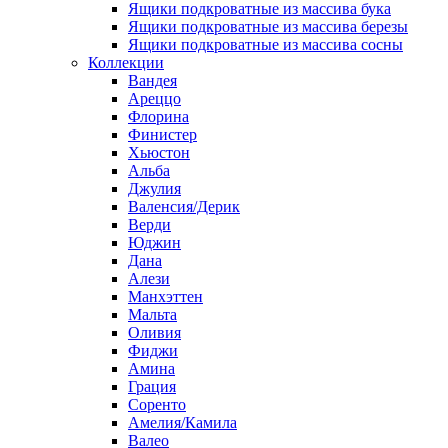
Ящики подкроватные из массива бука
Ящики подкроватные из массива березы
Ящики подкроватные из массива сосны
Коллекции
Вандея
Ареццо
Флорина
Финистер
Хьюстон
Альба
Джулия
Валенсия/Дерик
Верди
Юджин
Дана
Алези
Манхэттен
Мальта
Оливия
Фиджи
Амина
Грация
Соренто
Амелия/Камила
Валео