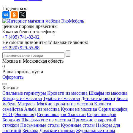
Поделиться:
ценные породы древесины
Заказ мебели по телефону:
+7 (495) 741-82-02
Не смогли дозвониться?
Закажите звонок!
+7 (920) 929-55-88
Москва и Московская область
0
Ваша корзина пуста
Оформить
Каталог
Спальные гарнитуры
Кровати из массива
Шкафы из массива
Комоды из массива
Тумбы из массива
Детские кровати
Белая
мебель
Матрасы
Мягкие кровати из массива
Кровати
семейства Альба из массива
Кухни из массива
Серия шкафов
ECO (Экология)
Серия шкафов Хьюстон
Серия шкафов
Борджия
Шкафы-купе из массива
Прихожие с каретной
стяжкой
Письменные столы
Кухонные столы
Наборы для
гостиной
Зеркала
Дамские столики
Журнальные столы