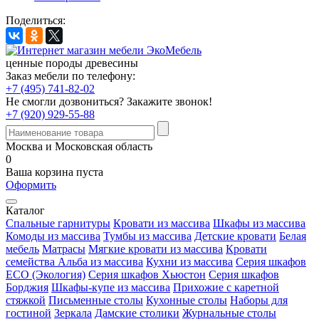
Поделиться:
ценные породы древесины
Заказ мебели по телефону:
+7 (495) 741-82-02
Не смогли дозвониться?
Закажите звонок!
+7 (920) 929-55-88
Москва и Московская область
0
Ваша корзина пуста
Оформить
Каталог
Спальные гарнитуры
Кровати из массива
Шкафы из массива
Комоды из массива
Тумбы из массива
Детские кровати
Белая
мебель
Матрасы
Мягкие кровати из массива
Кровати
семейства Альба из массива
Кухни из массива
Серия шкафов
ECO (Экология)
Серия шкафов Хьюстон
Серия шкафов
Борджия
Шкафы-купе из массива
Прихожие с каретной
стяжкой
Письменные столы
Кухонные столы
Наборы для
гостиной
Зеркала
Дамские столики
Журнальные столы