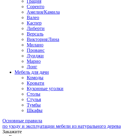
Грация
Соренто
Амелия/Камила
Валео
Каспер
Либерти
Версаль
Виктория/Лина
Милано
Прованс
Луиджи
Марио
Лонг
Мебель для дачи
Комоды
Кровати
Кухонные уголки
Столы
Стулья
Тумбы
Шкафы
Основные правила
по уходу и эксплуатации мебели из натурального дерева
Закажите