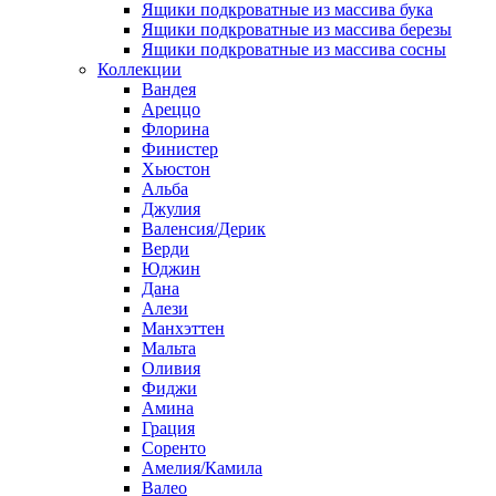
Ящики подкроватные из массива бука
Ящики подкроватные из массива березы
Ящики подкроватные из массива сосны
Коллекции
Вандея
Ареццо
Флорина
Финистер
Хьюстон
Альба
Джулия
Валенсия/Дерик
Верди
Юджин
Дана
Алези
Манхэттен
Мальта
Оливия
Фиджи
Амина
Грация
Соренто
Амелия/Камила
Валео