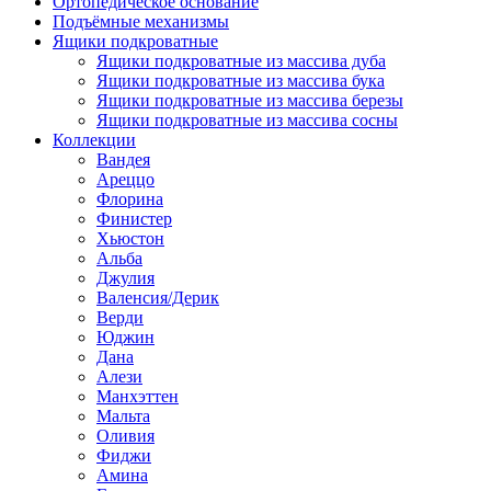
Ортопедическое основание
Подъёмные механизмы
Ящики подкроватные
Ящики подкроватные из массива дуба
Ящики подкроватные из массива бука
Ящики подкроватные из массива березы
Ящики подкроватные из массива сосны
Коллекции
Вандея
Ареццо
Флорина
Финистер
Хьюстон
Альба
Джулия
Валенсия/Дерик
Верди
Юджин
Дана
Алези
Манхэттен
Мальта
Оливия
Фиджи
Амина