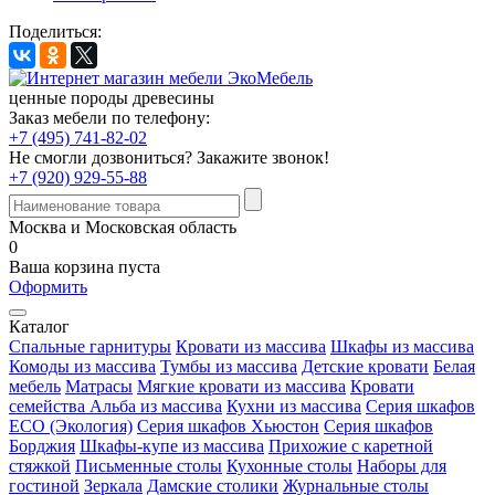
Поделиться:
ценные породы древесины
Заказ мебели по телефону:
+7 (495) 741-82-02
Не смогли дозвониться?
Закажите звонок!
+7 (920) 929-55-88
Москва и Московская область
0
Ваша корзина пуста
Оформить
Каталог
Спальные гарнитуры
Кровати из массива
Шкафы из массива
Комоды из массива
Тумбы из массива
Детские кровати
Белая
мебель
Матрасы
Мягкие кровати из массива
Кровати
семейства Альба из массива
Кухни из массива
Серия шкафов
ECO (Экология)
Серия шкафов Хьюстон
Серия шкафов
Борджия
Шкафы-купе из массива
Прихожие с каретной
стяжкой
Письменные столы
Кухонные столы
Наборы для
гостиной
Зеркала
Дамские столики
Журнальные столы