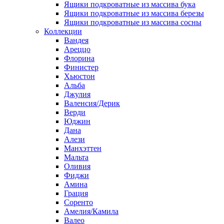
Ящики подкроватные из массива бука
Ящики подкроватные из массива березы
Ящики подкроватные из массива сосны
Коллекции
Вандея
Ареццо
Флорина
Финистер
Хьюстон
Альба
Джулия
Валенсия/Дерик
Верди
Юджин
Дана
Алези
Манхэттен
Мальта
Оливия
Фиджи
Амина
Грация
Соренто
Амелия/Камила
Валео