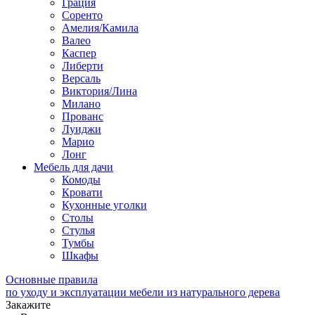
Грация
Соренто
Амелия/Камила
Валео
Каспер
Либерти
Версаль
Виктория/Лина
Милано
Прованс
Луиджи
Марио
Лонг
Мебель для дачи
Комоды
Кровати
Кухонные уголки
Столы
Стулья
Тумбы
Шкафы
Основные правила
по уходу и эксплуатации мебели из натурального дерева
Закажите