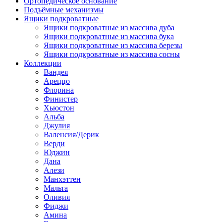
Ортопедическое основание
Подъёмные механизмы
Ящики подкроватные
Ящики подкроватные из массива дуба
Ящики подкроватные из массива бука
Ящики подкроватные из массива березы
Ящики подкроватные из массива сосны
Коллекции
Вандея
Ареццо
Флорина
Финистер
Хьюстон
Альба
Джулия
Валенсия/Дерик
Верди
Юджин
Дана
Алези
Манхэттен
Мальта
Оливия
Фиджи
Амина