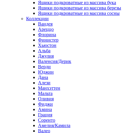
Ящики подкроватные из массива бука
Ящики подкроватные из массива березы
Ящики подкроватные из массива сосны
Коллекции
Вандея
Ареццо
Флорина
Финистер
Хьюстон
Альба
Джулия
Валенсия/Дерик
Верди
Юджин
Дана
Алези
Манхэттен
Мальта
Оливия
Фиджи
Амина
Грация
Соренто
Амелия/Камила
Валео