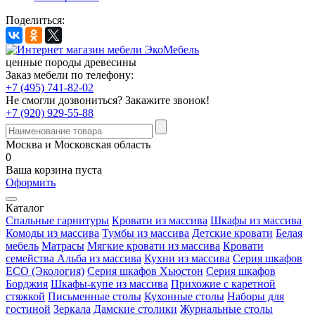
Поделиться:
ценные породы древесины
Заказ мебели по телефону:
+7 (495) 741-82-02
Не смогли дозвониться?
Закажите звонок!
+7 (920) 929-55-88
Москва и Московская область
0
Ваша корзина пуста
Оформить
Каталог
Спальные гарнитуры
Кровати из массива
Шкафы из массива
Комоды из массива
Тумбы из массива
Детские кровати
Белая
мебель
Матрасы
Мягкие кровати из массива
Кровати
семейства Альба из массива
Кухни из массива
Серия шкафов
ECO (Экология)
Серия шкафов Хьюстон
Серия шкафов
Борджия
Шкафы-купе из массива
Прихожие с каретной
стяжкой
Письменные столы
Кухонные столы
Наборы для
гостиной
Зеркала
Дамские столики
Журнальные столы