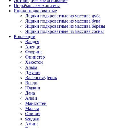
Ортопедическое основание
Подъёмные механизмы
Ящики подкроватные
Ящики подкроватные из массива дуба
Ящики подкроватные из массива бука
Ящики подкроватные из массива березы
Ящики подкроватные из массива сосны
Коллекции
Вандея
Ареццо
Флорина
Финистер
Хьюстон
Альба
Джулия
Валенсия/Дерик
Верди
Юджин
Дана
Алези
Манхэттен
Мальта
Оливия
Фиджи
Амина