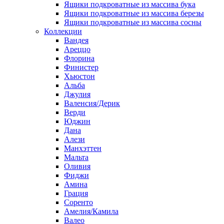
Ящики подкроватные из массива бука
Ящики подкроватные из массива березы
Ящики подкроватные из массива сосны
Коллекции
Вандея
Ареццо
Флорина
Финистер
Хьюстон
Альба
Джулия
Валенсия/Дерик
Верди
Юджин
Дана
Алези
Манхэттен
Мальта
Оливия
Фиджи
Амина
Грация
Соренто
Амелия/Камила
Валео