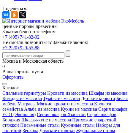
Поделиться:
ценные породы древесины
Заказ мебели по телефону:
+7 (495) 741-82-02
Не смогли дозвониться?
Закажите звонок!
+7 (920) 929-55-88
Москва и Московская область
0
Ваша корзина пуста
Оформить
Каталог
Спальные гарнитуры
Кровати из массива
Шкафы из массива
Комоды из массива
Тумбы из массива
Детские кровати
Белая
мебель
Матрасы
Мягкие кровати из массива
Кровати
семейства Альба из массива
Кухни из массива
Серия шкафов
ECO (Экология)
Серия шкафов Хьюстон
Серия шкафов
Борджия
Шкафы-купе из массива
Прихожие с каретной
стяжкой
Письменные столы
Кухонные столы
Наборы для
гостиной
Зеркала
Дамские столики
Журнальные столы