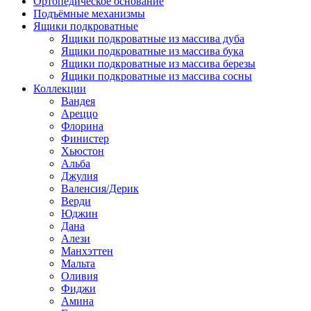
Ортопедическое основание
Подъёмные механизмы
Ящики подкроватные
Ящики подкроватные из массива дуба
Ящики подкроватные из массива бука
Ящики подкроватные из массива березы
Ящики подкроватные из массива сосны
Коллекции
Вандея
Ареццо
Флорина
Финистер
Хьюстон
Альба
Джулия
Валенсия/Дерик
Верди
Юджин
Дана
Алези
Манхэттен
Мальта
Оливия
Фиджи
Амина