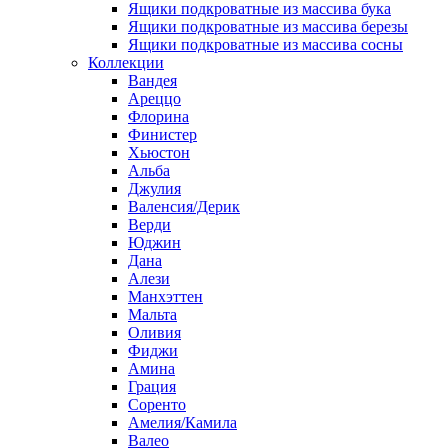
Ящики подкроватные из массива бука
Ящики подкроватные из массива березы
Ящики подкроватные из массива сосны
Коллекции
Вандея
Ареццо
Флорина
Финистер
Хьюстон
Альба
Джулия
Валенсия/Дерик
Верди
Юджин
Дана
Алези
Манхэттен
Мальта
Оливия
Фиджи
Амина
Грация
Соренто
Амелия/Камила
Валео