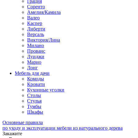
Грация
Соренто
Амелия/Камила
Валео
Каспер
Либерти
Версаль
Виктория/Лина
Милано
Прованс
Луиджи
Марио
Лонг
Мебель для дачи
Комоды
Кровати
Кухонные уголки
Столы
Стулья
Тумбы
Шкафы
Основные правила
по уходу и эксплуатации мебели из натурального дерева
Закажите