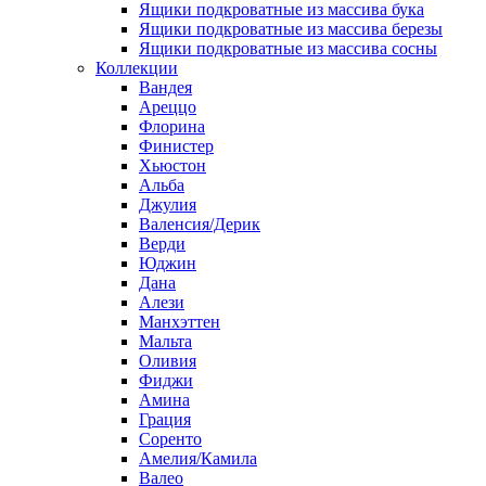
Ящики подкроватные из массива бука
Ящики подкроватные из массива березы
Ящики подкроватные из массива сосны
Коллекции
Вандея
Ареццо
Флорина
Финистер
Хьюстон
Альба
Джулия
Валенсия/Дерик
Верди
Юджин
Дана
Алези
Манхэттен
Мальта
Оливия
Фиджи
Амина
Грация
Соренто
Амелия/Камила
Валео