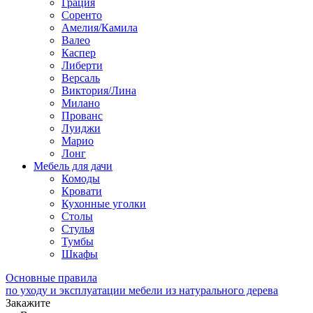
Грация
Соренто
Амелия/Камила
Валео
Каспер
Либерти
Версаль
Виктория/Лина
Милано
Прованс
Луиджи
Марио
Лонг
Мебель для дачи
Комоды
Кровати
Кухонные уголки
Столы
Стулья
Тумбы
Шкафы
Основные правила
по уходу и эксплуатации мебели из натурального дерева
Закажите