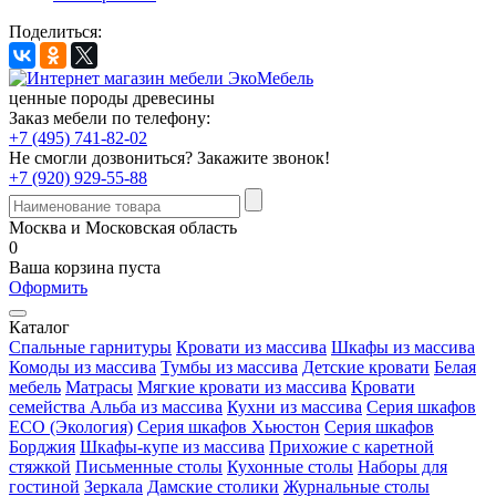
Поделиться:
ценные породы древесины
Заказ мебели по телефону:
+7 (495) 741-82-02
Не смогли дозвониться?
Закажите звонок!
+7 (920) 929-55-88
Москва и Московская область
0
Ваша корзина пуста
Оформить
Каталог
Спальные гарнитуры
Кровати из массива
Шкафы из массива
Комоды из массива
Тумбы из массива
Детские кровати
Белая
мебель
Матрасы
Мягкие кровати из массива
Кровати
семейства Альба из массива
Кухни из массива
Серия шкафов
ECO (Экология)
Серия шкафов Хьюстон
Серия шкафов
Борджия
Шкафы-купе из массива
Прихожие с каретной
стяжкой
Письменные столы
Кухонные столы
Наборы для
гостиной
Зеркала
Дамские столики
Журнальные столы