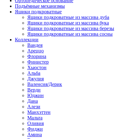
Ортопедическое основание
Подъёмные механизмы
Ящики подкроватные
Ящики подкроватные из массива дуба
Ящики подкроватные из массива бука
Ящики подкроватные из массива березы
Ящики подкроватные из массива сосны
Коллекции
Вандея
Ареццо
Флорина
Финистер
Хьюстон
Альба
Джулия
Валенсия/Дерик
Верди
Юджин
Дана
Алези
Манхэттен
Мальта
Оливия
Фиджи
Амина