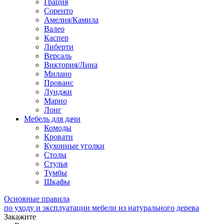
Грация
Соренто
Амелия/Камила
Валео
Каспер
Либерти
Версаль
Виктория/Лина
Милано
Прованс
Луиджи
Марио
Лонг
Мебель для дачи
Комоды
Кровати
Кухонные уголки
Столы
Стулья
Тумбы
Шкафы
Основные правила
по уходу и эксплуатации мебели из натурального дерева
Закажите