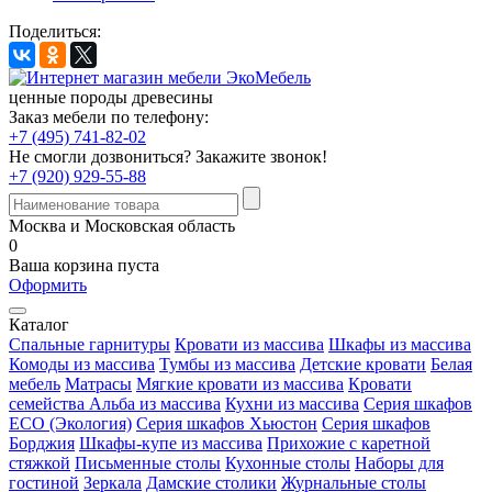
Поделиться:
ценные породы древесины
Заказ мебели по телефону:
+7 (495) 741-82-02
Не смогли дозвониться?
Закажите звонок!
+7 (920) 929-55-88
Москва и Московская область
0
Ваша корзина пуста
Оформить
Каталог
Спальные гарнитуры
Кровати из массива
Шкафы из массива
Комоды из массива
Тумбы из массива
Детские кровати
Белая
мебель
Матрасы
Мягкие кровати из массива
Кровати
семейства Альба из массива
Кухни из массива
Серия шкафов
ECO (Экология)
Серия шкафов Хьюстон
Серия шкафов
Борджия
Шкафы-купе из массива
Прихожие с каретной
стяжкой
Письменные столы
Кухонные столы
Наборы для
гостиной
Зеркала
Дамские столики
Журнальные столы