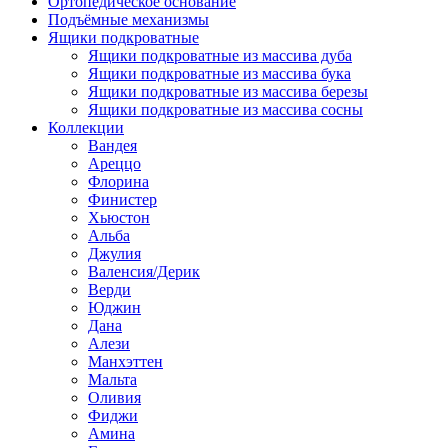
Ортопедическое основание
Подъёмные механизмы
Ящики подкроватные
Ящики подкроватные из массива дуба
Ящики подкроватные из массива бука
Ящики подкроватные из массива березы
Ящики подкроватные из массива сосны
Коллекции
Вандея
Ареццо
Флорина
Финистер
Хьюстон
Альба
Джулия
Валенсия/Дерик
Верди
Юджин
Дана
Алези
Манхэттен
Мальта
Оливия
Фиджи
Амина