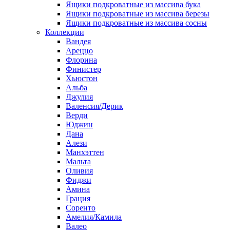
Ящики подкроватные из массива бука
Ящики подкроватные из массива березы
Ящики подкроватные из массива сосны
Коллекции
Вандея
Ареццо
Флорина
Финистер
Хьюстон
Альба
Джулия
Валенсия/Дерик
Верди
Юджин
Дана
Алези
Манхэттен
Мальта
Оливия
Фиджи
Амина
Грация
Соренто
Амелия/Камила
Валео