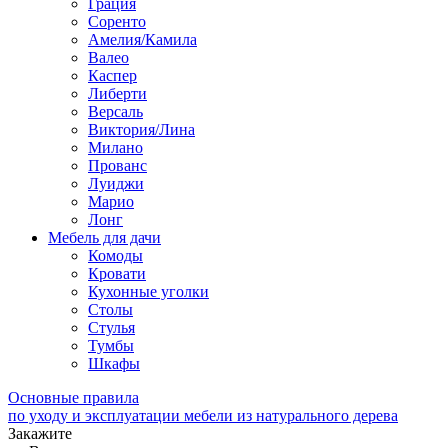
Грация
Соренто
Амелия/Камила
Валео
Каспер
Либерти
Версаль
Виктория/Лина
Милано
Прованс
Луиджи
Марио
Лонг
Мебель для дачи
Комоды
Кровати
Кухонные уголки
Столы
Стулья
Тумбы
Шкафы
Основные правила
по уходу и эксплуатации мебели из натурального дерева
Закажите