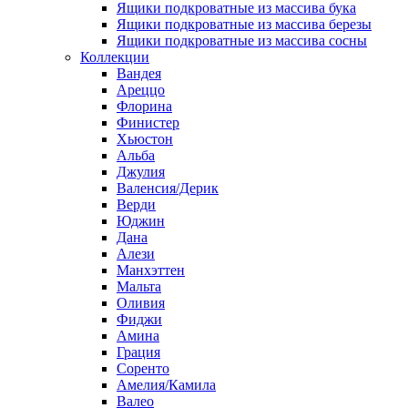
Ящики подкроватные из массива бука
Ящики подкроватные из массива березы
Ящики подкроватные из массива сосны
Коллекции
Вандея
Ареццо
Флорина
Финистер
Хьюстон
Альба
Джулия
Валенсия/Дерик
Верди
Юджин
Дана
Алези
Манхэттен
Мальта
Оливия
Фиджи
Амина
Грация
Соренто
Амелия/Камила
Валео