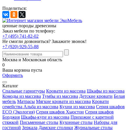
Поделиться:
ценные породы древесины
Заказ мебели по телефону:
+7 (495) 741-82-02
Не смогли дозвониться?
Закажите звонок!
+7 (920) 929-55-88
Москва и Московская область
0
Ваша корзина пуста
Оформить
Каталог
Спальные гарнитуры
Кровати из массива
Шкафы из массива
Комоды из массива
Тумбы из массива
Детские кровати
Белая
мебель
Матрасы
Мягкие кровати из массива
Кровати
семейства Альба из массива
Кухни из массива
Серия шкафов
ECO (Экология)
Серия шкафов Хьюстон
Серия шкафов
Борджия
Шкафы-купе из массива
Прихожие с каретной
стяжкой
Письменные столы
Кухонные столы
Наборы для
гостиной
Зеркала
Дамские столики
Журнальные столы