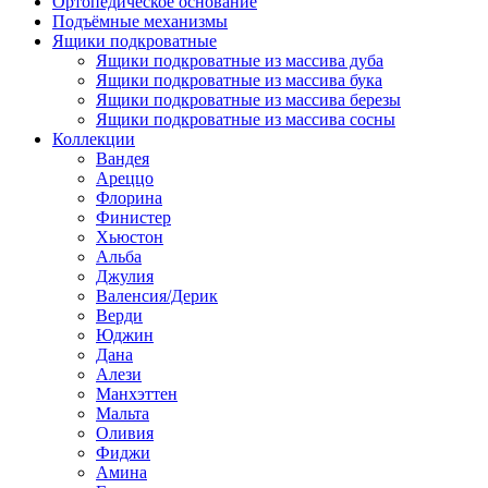
Ортопедическое основание
Подъёмные механизмы
Ящики подкроватные
Ящики подкроватные из массива дуба
Ящики подкроватные из массива бука
Ящики подкроватные из массива березы
Ящики подкроватные из массива сосны
Коллекции
Вандея
Ареццо
Флорина
Финистер
Хьюстон
Альба
Джулия
Валенсия/Дерик
Верди
Юджин
Дана
Алези
Манхэттен
Мальта
Оливия
Фиджи
Амина