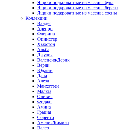
Ящики подкроватные из массива бука
Ящики подкроватные из массива березы
Ящики подкроватные из массива сосны
Коллекции
Вандея
Ареццо
Флорина
Финистер
Хьюстон
Альба
Джулия
Валенсия/Дерик
Верди
Юджин
Дана
Алези
Манхэттен
Мальта
Оливия
Фиджи
Амина
Грация
Соренто
Амелия/Камила
Валео