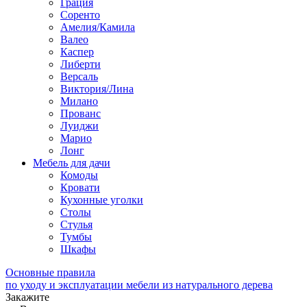
Грация
Соренто
Амелия/Камила
Валео
Каспер
Либерти
Версаль
Виктория/Лина
Милано
Прованс
Луиджи
Марио
Лонг
Мебель для дачи
Комоды
Кровати
Кухонные уголки
Столы
Стулья
Тумбы
Шкафы
Основные правила
по уходу и эксплуатации мебели из натурального дерева
Закажите