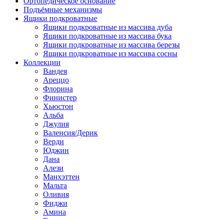
Ортопедическое основание
Подъёмные механизмы
Ящики подкроватные
Ящики подкроватные из массива дуба
Ящики подкроватные из массива бука
Ящики подкроватные из массива березы
Ящики подкроватные из массива сосны
Коллекции
Вандея
Ареццо
Флорина
Финистер
Хьюстон
Альба
Джулия
Валенсия/Дерик
Верди
Юджин
Дана
Алези
Манхэттен
Мальта
Оливия
Фиджи
Амина