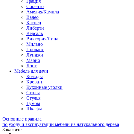
Грация
Соренто
Амелия/Камила
Валео
Каспер
Либерти
Версаль
Виктория/Лина
Милано
Прованс
Луиджи
Марио
Лонг
Мебель для дачи
Комоды
Кровати
Кухонные уголки
Столы
Стулья
Тумбы
Шкафы
Основные правила
по уходу и эксплуатации мебели из натурального дерева
Закажите