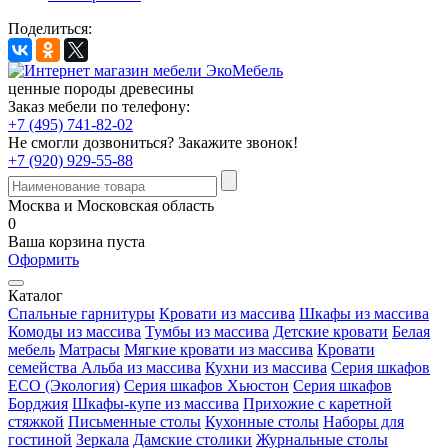
Поделиться:
ценные породы древесины
Заказ мебели по телефону:
+7 (495) 741-82-02
Не смогли дозвониться?
Закажите звонок!
+7 (920) 929-55-88
Москва и Московская область
0
Ваша корзина пуста
Оформить
Каталог
Спальные гарнитуры
Кровати из массива
Шкафы из массива
Комоды из массива
Тумбы из массива
Детские кровати
Белая
мебель
Матрасы
Мягкие кровати из массива
Кровати
семейства Альба из массива
Кухни из массива
Серия шкафов
ECO (Экология)
Серия шкафов Хьюстон
Серия шкафов
Борджия
Шкафы-купе из массива
Прихожие с каретной
стяжкой
Письменные столы
Кухонные столы
Наборы для
гостиной
Зеркала
Дамские столики
Журнальные столы