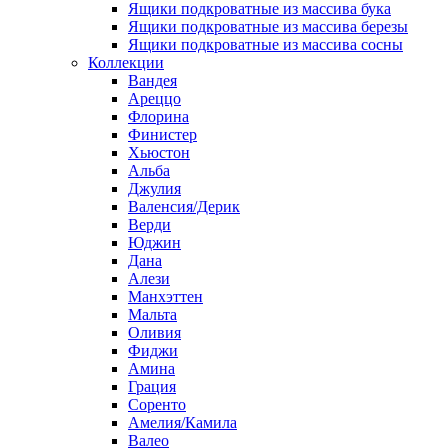
Ящики подкроватные из массива бука
Ящики подкроватные из массива березы
Ящики подкроватные из массива сосны
Коллекции
Вандея
Ареццо
Флорина
Финистер
Хьюстон
Альба
Джулия
Валенсия/Дерик
Верди
Юджин
Дана
Алези
Манхэттен
Мальта
Оливия
Фиджи
Амина
Грация
Соренто
Амелия/Камила
Валео