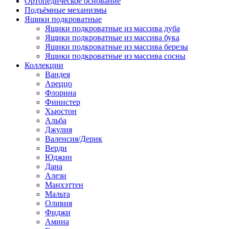
Ортопедическое основание
Подъёмные механизмы
Ящики подкроватные
Ящики подкроватные из массива дуба
Ящики подкроватные из массива бука
Ящики подкроватные из массива березы
Ящики подкроватные из массива сосны
Коллекции
Вандея
Ареццо
Флорина
Финистер
Хьюстон
Альба
Джулия
Валенсия/Дерик
Верди
Юджин
Дана
Алези
Манхэттен
Мальта
Оливия
Фиджи
Амина