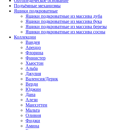
Ортопедическое основание
Подъёмные механизмы
Ящики подкроватные
Ящики подкроватные из массива дуба
Ящики подкроватные из массива бука
Ящики подкроватные из массива березы
Ящики подкроватные из массива сосны
Коллекции
Вандея
Ареццо
Флорина
Финистер
Хьюстон
Альба
Джулия
Валенсия/Дерик
Верди
Юджин
Дана
Алези
Манхэттен
Мальта
Оливия
Фиджи
Амина