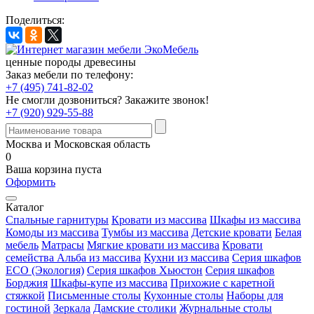
Поделиться:
ценные породы древесины
Заказ мебели по телефону:
+7 (495) 741-82-02
Не смогли дозвониться?
Закажите звонок!
+7 (920) 929-55-88
Москва и Московская область
0
Ваша корзина пуста
Оформить
Каталог
Спальные гарнитуры
Кровати из массива
Шкафы из массива
Комоды из массива
Тумбы из массива
Детские кровати
Белая
мебель
Матрасы
Мягкие кровати из массива
Кровати
семейства Альба из массива
Кухни из массива
Серия шкафов
ECO (Экология)
Серия шкафов Хьюстон
Серия шкафов
Борджия
Шкафы-купе из массива
Прихожие с каретной
стяжкой
Письменные столы
Кухонные столы
Наборы для
гостиной
Зеркала
Дамские столики
Журнальные столы