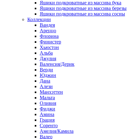
Ящики подкроватные из массива бука
Ящики подкроватные из массива березы
Ящики подкроватные из массива сосны
Коллекции
Вандея
Ареццо
Флорина
Финистер
Хьюстон
Альба
Джулия
Валенсия/Дерик
Верди
Юджин
Дана
Алези
Манхэттен
Мальта
Оливия
Фиджи
Амина
Грация
Соренто
Амелия/Камила
Валео