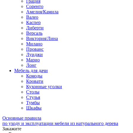
Грация
Соренто
Амелия/Камила
Валео
Каспер
Либерти
Версаль
Виктория/Лина
Милано
Прованс
Луиджи
Марио
Лонг
Мебель для дачи
Комоды
Кровати
Кухонные уголки
Столы
Стулья
Тумбы
Шкафы
Основные правила
по уходу и эксплуатации мебели из натурального дерева
Закажите