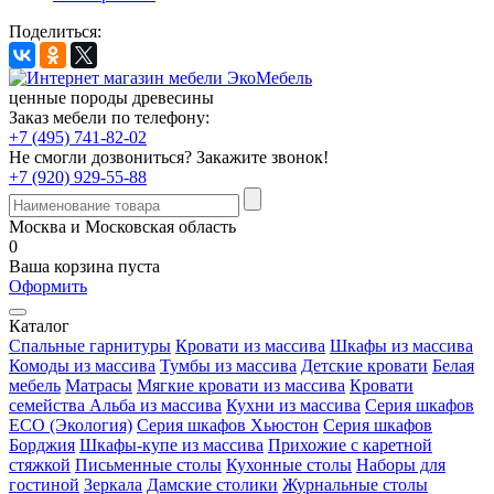
Поделиться:
ценные породы древесины
Заказ мебели по телефону:
+7 (495) 741-82-02
Не смогли дозвониться?
Закажите звонок!
+7 (920) 929-55-88
Москва и Московская область
0
Ваша корзина пуста
Оформить
Каталог
Спальные гарнитуры
Кровати из массива
Шкафы из массива
Комоды из массива
Тумбы из массива
Детские кровати
Белая
мебель
Матрасы
Мягкие кровати из массива
Кровати
семейства Альба из массива
Кухни из массива
Серия шкафов
ECO (Экология)
Серия шкафов Хьюстон
Серия шкафов
Борджия
Шкафы-купе из массива
Прихожие с каретной
стяжкой
Письменные столы
Кухонные столы
Наборы для
гостиной
Зеркала
Дамские столики
Журнальные столы