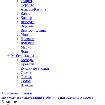
Грация
Соренто
Амелия/Камила
Валео
Каспер
Либерти
Версаль
Виктория/Лина
Милано
Прованс
Луиджи
Марио
Лонг
Мебель для дачи
Комоды
Кровати
Кухонные уголки
Столы
Стулья
Тумбы
Шкафы
Основные правила
по уходу и эксплуатации мебели из натурального дерева
Закажите