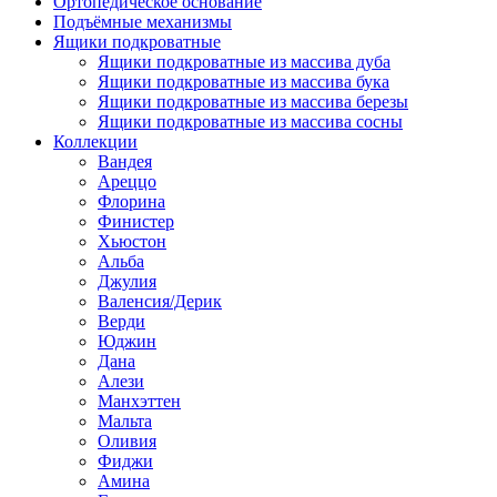
Ортопедическое основание
Подъёмные механизмы
Ящики подкроватные
Ящики подкроватные из массива дуба
Ящики подкроватные из массива бука
Ящики подкроватные из массива березы
Ящики подкроватные из массива сосны
Коллекции
Вандея
Ареццо
Флорина
Финистер
Хьюстон
Альба
Джулия
Валенсия/Дерик
Верди
Юджин
Дана
Алези
Манхэттен
Мальта
Оливия
Фиджи
Амина