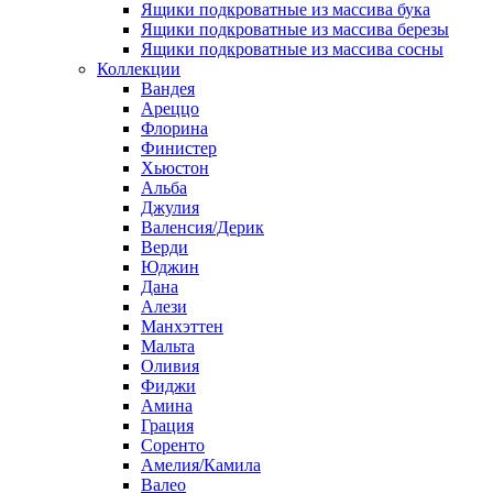
Ящики подкроватные из массива бука
Ящики подкроватные из массива березы
Ящики подкроватные из массива сосны
Коллекции
Вандея
Ареццо
Флорина
Финистер
Хьюстон
Альба
Джулия
Валенсия/Дерик
Верди
Юджин
Дана
Алези
Манхэттен
Мальта
Оливия
Фиджи
Амина
Грация
Соренто
Амелия/Камила
Валео