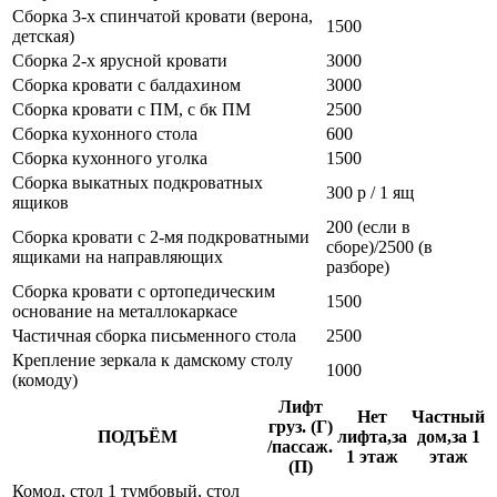
Сборка 3-х спинчатой кровати (верона,
1500
детская)
Сборка 2-х ярусной кровати
3000
Сборка кровати с балдахином
3000
Сборка кровати с ПМ, с бк ПМ
2500
Сборка кухонного стола
600
Сборка кухонного уголка
1500
Сборка выкатных подкроватных
300 р / 1 ящ
ящиков
200 (если в
Сборка кровати с 2-мя подкроватными
сборе)/2500 (в
ящиками на направляющих
разборе)
Сборка кровати с ортопедическим
1500
основание на металлокаркасе
Частичная сборка письменного стола
2500
Крепление зеркала к дамскому столу
1000
(комоду)
Лифт
Нет
Частный
груз. (Г)
ПОДЪЁМ
лифта,за
дом,за 1
/пассаж.
1 этаж
этаж
(П)
Комод, стол 1 тумбовый, стол