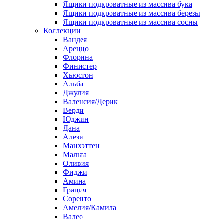
Ящики подкроватные из массива бука
Ящики подкроватные из массива березы
Ящики подкроватные из массива сосны
Коллекции
Вандея
Ареццо
Флорина
Финистер
Хьюстон
Альба
Джулия
Валенсия/Дерик
Верди
Юджин
Дана
Алези
Манхэттен
Мальта
Оливия
Фиджи
Амина
Грация
Соренто
Амелия/Камила
Валео