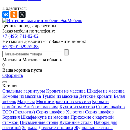
Поделиться:
ценные породы древесины
Заказ мебели по телефону:
+7 (495) 741-82-02
Не смогли дозвониться?
Закажите звонок!
+7 (920) 929-55-88
Москва и Московская область
0
Ваша корзина пуста
Оформить
Каталог
Спальные гарнитуры
Кровати из массива
Шкафы из массива
Комоды из массива
Тумбы из массива
Детские кровати
Белая
мебель
Матрасы
Мягкие кровати из массива
Кровати
семейства Альба из массива
Кухни из массива
Серия шкафов
ECO (Экология)
Серия шкафов Хьюстон
Серия шкафов
Борджия
Шкафы-купе из массива
Прихожие с каретной
стяжкой
Письменные столы
Кухонные столы
Наборы для
гостиной
Зеркала
Дамские столики
Журнальные столы