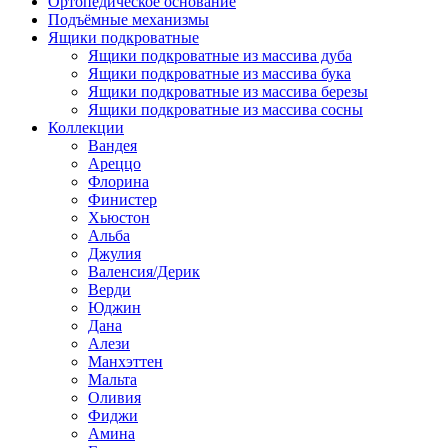
Ортопедическое основание
Подъёмные механизмы
Ящики подкроватные
Ящики подкроватные из массива дуба
Ящики подкроватные из массива бука
Ящики подкроватные из массива березы
Ящики подкроватные из массива сосны
Коллекции
Вандея
Ареццо
Флорина
Финистер
Хьюстон
Альба
Джулия
Валенсия/Дерик
Верди
Юджин
Дана
Алези
Манхэттен
Мальта
Оливия
Фиджи
Амина