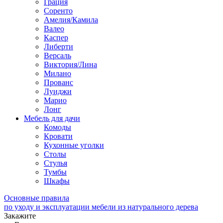
Грация
Соренто
Амелия/Камила
Валео
Каспер
Либерти
Версаль
Виктория/Лина
Милано
Прованс
Луиджи
Марио
Лонг
Мебель для дачи
Комоды
Кровати
Кухонные уголки
Столы
Стулья
Тумбы
Шкафы
Основные правила
по уходу и эксплуатации мебели из натурального дерева
Закажите