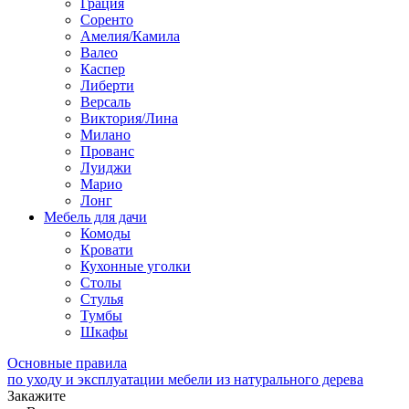
Грация
Соренто
Амелия/Камила
Валео
Каспер
Либерти
Версаль
Виктория/Лина
Милано
Прованс
Луиджи
Марио
Лонг
Мебель для дачи
Комоды
Кровати
Кухонные уголки
Столы
Стулья
Тумбы
Шкафы
Основные правила
по уходу и эксплуатации мебели из натурального дерева
Закажите