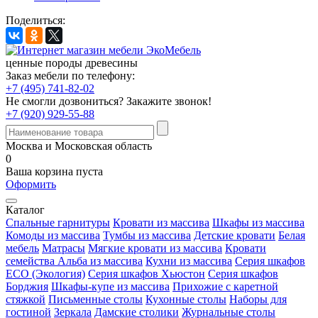
Поделиться:
ценные породы древесины
Заказ мебели по телефону:
+7 (495) 741-82-02
Не смогли дозвониться?
Закажите звонок!
+7 (920) 929-55-88
Москва и Московская область
0
Ваша корзина пуста
Оформить
Каталог
Спальные гарнитуры
Кровати из массива
Шкафы из массива
Комоды из массива
Тумбы из массива
Детские кровати
Белая
мебель
Матрасы
Мягкие кровати из массива
Кровати
семейства Альба из массива
Кухни из массива
Серия шкафов
ECO (Экология)
Серия шкафов Хьюстон
Серия шкафов
Борджия
Шкафы-купе из массива
Прихожие с каретной
стяжкой
Письменные столы
Кухонные столы
Наборы для
гостиной
Зеркала
Дамские столики
Журнальные столы