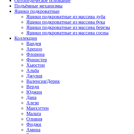
Ортопедическое основание
Подъёмные механизмы
Ящики подкроватные
Ящики подкроватные из массива дуба
Ящики подкроватные из массива бука
Ящики подкроватные из массива березы
Ящики подкроватные из массива сосны
Коллекции
Вандея
Ареццо
Флорина
Финистер
Хьюстон
Альба
Джулия
Валенсия/Дерик
Верди
Юджин
Дана
Алези
Манхэттен
Мальта
Оливия
Фиджи
Амина