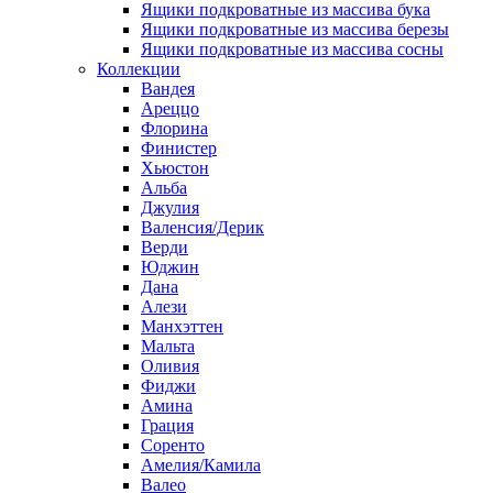
Ящики подкроватные из массива бука
Ящики подкроватные из массива березы
Ящики подкроватные из массива сосны
Коллекции
Вандея
Ареццо
Флорина
Финистер
Хьюстон
Альба
Джулия
Валенсия/Дерик
Верди
Юджин
Дана
Алези
Манхэттен
Мальта
Оливия
Фиджи
Амина
Грация
Соренто
Амелия/Камила
Валео