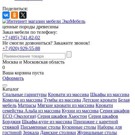
Поделиться:
ценные породы древесины
Заказ мебели по телефону:
+7 (495) 741-82-02
Не смогли дозвониться?
Закажите звонок!
+7 (920) 929-55-88
Москва и Московская область
0
Ваша корзина пуста
Оформить
Каталог
Спальные гарнитуры
Кровати из массива
Шкафы из массива
Комоды из массива
Тумбы из массива
Детские кровати
Белая
мебель
Матрасы
Мягкие кровати из массива
Кровати
семейства Альба из массива
Кухни из массива
Серия шкафов
ECO (Экология)
Серия шкафов Хьюстон
Серия шкафов
Борджия
Шкафы-купе из массива
Прихожие с каретной
стяжкой
Письменные столы
Кухонные столы
Наборы для
гостиной
Зеркала
Дамские столики
Журнальные столы