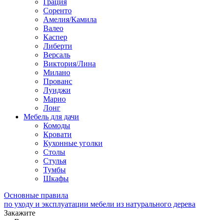
Грация
Соренто
Амелия/Камила
Валео
Каспер
Либерти
Версаль
Виктория/Лина
Милано
Прованс
Луиджи
Марио
Лонг
Мебель для дачи
Комоды
Кровати
Кухонные уголки
Столы
Стулья
Тумбы
Шкафы
Основные правила
по уходу и эксплуатации мебели из натурального дерева
Закажите