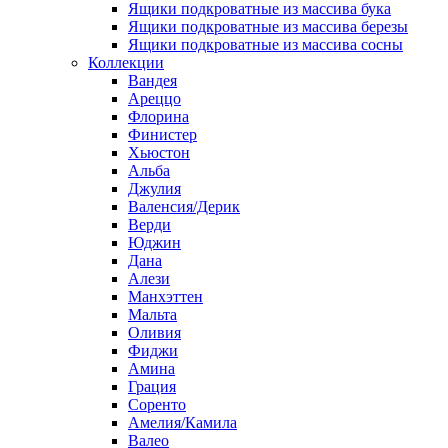
Ящики подкроватные из массива бука
Ящики подкроватные из массива березы
Ящики подкроватные из массива сосны
Коллекции
Вандея
Ареццо
Флорина
Финистер
Хьюстон
Альба
Джулия
Валенсия/Дерик
Верди
Юджин
Дана
Алези
Манхэттен
Мальта
Оливия
Фиджи
Амина
Грация
Соренто
Амелия/Камила
Валео