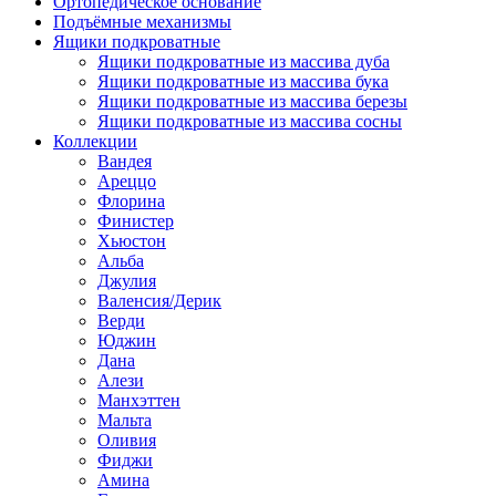
Ортопедическое основание
Подъёмные механизмы
Ящики подкроватные
Ящики подкроватные из массива дуба
Ящики подкроватные из массива бука
Ящики подкроватные из массива березы
Ящики подкроватные из массива сосны
Коллекции
Вандея
Ареццо
Флорина
Финистер
Хьюстон
Альба
Джулия
Валенсия/Дерик
Верди
Юджин
Дана
Алези
Манхэттен
Мальта
Оливия
Фиджи
Амина